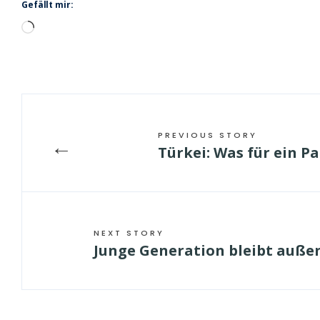
Gefällt mir:
Wird
geladen …
PREVIOUS STORY
←
Türkei: Was für ein P
NEXT STORY
Junge Generation bleibt auße