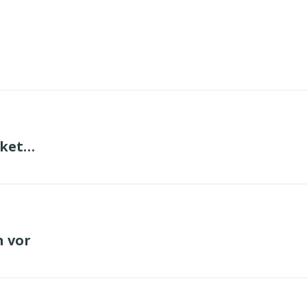
aket…
n vor