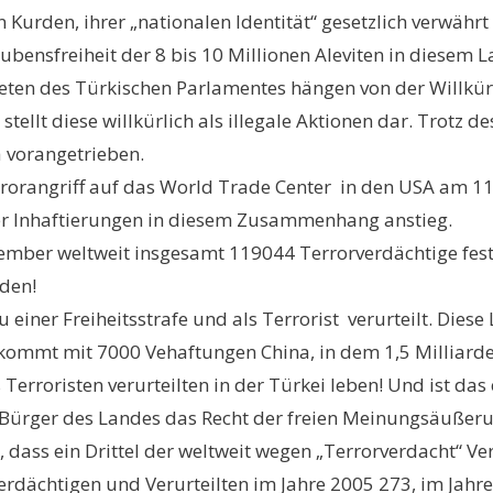
Kurden, ihrer „nationalen Identität“ gesetzlich verwährt 
bensfreiheit der 8 bis 10 Millionen Aleviten in diesem La
neten des Türkischen Parlamentes hängen von der Willkür
ellt diese willkürlich als illegale Aktionen dar. Trotz d
a vorangetrieben.
rrorangriff auf das World Trade Center in den USA am 11
der Inhaftierungen in diesem Zusammenhang anstieg.
September weltweit insgesamt 119044 Terrorverdächtige 
rden!
 einer Freiheitsstrafe und als Terrorist verurteilt. Diese
te kommt mit 7000 Vehaftungen China, in dem 1,5 Milliar
ls Terroristen verurteilten in der Türkei leben! Und ist d
 Bürger des Landes das Recht der freien Meinungsäußeru
 dass ein Drittel der weltweit wegen „Terrorverdacht“ 
rdächtigen und Verurteilten im Jahre 2005 273, im Jahre