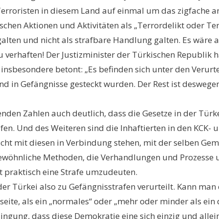
Terroristen in diesem Land auf einmal um das zigfache a
chen Aktionen und Aktivitäten als „Terrordelikt oder Ter
lten und nicht als strafbare Handlung galten. Es wäre a
zu verhaften! Der Justizminister der Türkischen Republik
nsbesondere betont: „Es befinden sich unter den Verurtei
 und in Gefängnisse gesteckt wurden. Der Rest ist deswegen
enden Zahlen auch deutlich, dass die Gesetze in der Türk
ufen. Und des Weiteren sind die Inhaftierten in den KCK-
t mit diesen in Verbindung stehen, mit der selben Gemüt
rgewöhnliche Methoden, die Verhandlungen und Prozesse 
 praktisch eine Strafe umzudeuten.
 der Türkei also zu Gefängnisstrafen verurteilt. Kann man 
iseite, als ein „normales“ oder „mehr oder minder als ei
edingung, dass diese Demokratie eine sich einzig und all