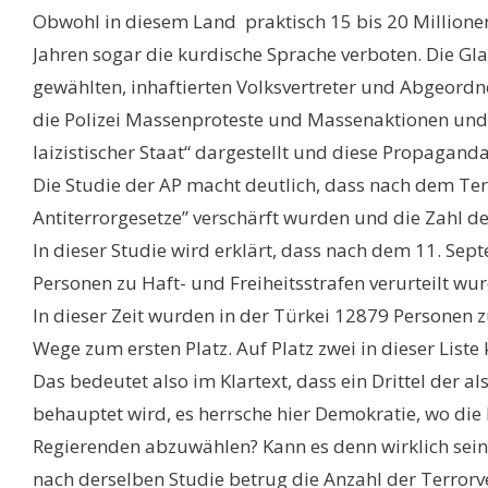
Obwohl in diesem Land praktisch 15 bis 20 Millionen 
Jahren sogar die kurdische Sprache verboten. Die Glau
gewählten, inhaftierten Volksvertreter und Abgeord
die Polizei Massenproteste und Massenaktionen und st
laizistischer Staat“ dargestellt und diese Propagand
Die Studie der AP macht deutlich, dass nach dem Te
Antiterrorgesetze” verschärft wurden und die Zahl 
In dieser Studie wird erklärt, dass nach dem 11. 
Personen zu Haft- und Freiheitsstrafen verurteilt wu
In dieser Zeit wurden in der Türkei 12879 Personen zu
Wege zum ersten Platz. Auf Platz zwei in dieser Lis
Das bedeutet also im Klartext, dass ein Drittel der a
behauptet wird, es herrsche hier Demokratie, wo die
Regierenden abzuwählen? Kann es denn wirklich sein,
nach derselben Studie betrug die Anzahl der Terrorve