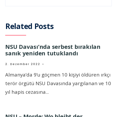
Related Posts
NSU Davası’nda serbest bırakılan
sanık yeniden tutuklandı
2. Dezember 2022
•
Almanya’da 9’u göçmen 10 kişiyi öldüren ırkçı
terör örgütü NSU Davasında yargılanan ve 10
yıl hapis cezasına
...
NSU – Morde: Wo bleibt der