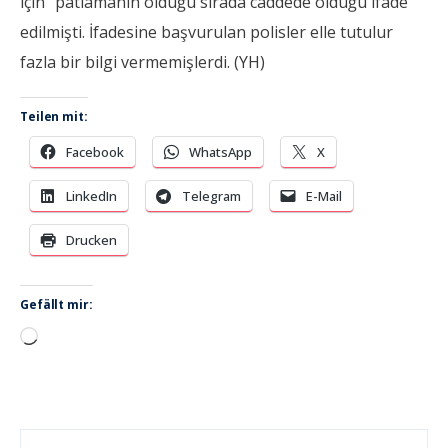
için” patlamanın olduğu sırada caddede olduğu ifade
edilmişti. İfadesine başvurulan polisler elle tutulur
fazla bir bilgi vermemişlerdi. (YH)
Teilen mit:
Facebook
WhatsApp
X
LinkedIn
Telegram
E-Mail
Drucken
Gefällt mir:
Wird
geladen …