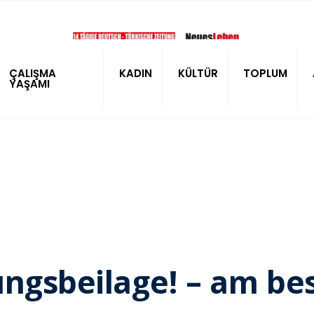
ÇALIŞMA
KADIN
KÜLTÜR
TOPLUM
YAŞAMI
ungsbeilage! – am be