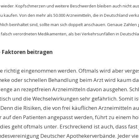
ich wieder. Kopfschmerzen und weitere Beschwerden bleiben auch nicht a
 zu kaufen. Von den mehr als 50.000 Arzneimitteln, die in Deutschland ver
ächlich beinhaltet sind, sollte man sich doppelt anschauen. Genaue Zahlen 
falsch verordneten Medikamenten, als bei Verkehrsunfällen in Deutschla
e Faktoren beitragen
e richtig eingenommen werden. Oftmals wird aber verges
otheke oder schnellen Behandlung beim Arzt wird kaum d
nge an rezeptfreien Arzneimitteln davon ausgehen. Schlie
sch und die Wechselwirkungen sehr gefährlich. Somit is
ar. Denn die Risiken, die von frei käuflichen Arzneimitte
r auf den Patienten angepasst werden, führt zu einem ho
es geht oftmals unter. Erschreckend ist auch, dass fast
undesvereinigung Deutscher Apothekerverbände. Jeder vie