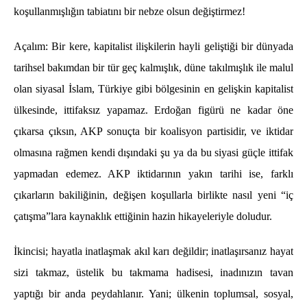
koşullanmışlığın tabiatını bir nebze olsun değiştirmez!
Açalım: Bir kere, kapitalist ilişkilerin hayli geliştiği bir dünyada
tarihsel bakımdan bir tür geç kalmışlık, düne takılmışlık ile malul
olan siyasal İslam, Türkiye gibi bölgesinin en gelişkin kapitalist
ülkesinde, ittifaksız yapamaz. Erdoğan figürü ne kadar öne
çıkarsa çıksın, AKP sonuçta bir koalisyon partisidir, ve iktidar
olmasına rağmen kendi dışındaki şu ya da bu siyasi güçle ittifak
yapmadan edemez. AKP iktidarının yakın tarihi ise, farklı
çıkarların bakiliğinin, değişen koşullarla birlikte nasıl yeni “iç
çatışma”lara kaynaklık ettiğinin hazin hikayeleriyle doludur.
İkincisi; hayatla inatlaşmak akıl karı değildir; inatlaşırsanız hayat
sizi takmaz, üstelik bu takmama hadisesi, inadınızın tavan
yaptığı bir anda peydahlanır. Yani; ülkenin toplumsal, sosyal,