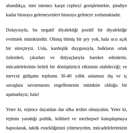
abandıkça, ister istemez karşıt cepheyi genişletmekte, şimdiye
kadar biraraya gelemeyenleri biraraya gelmeye zorlamaktadır.
Dolayısıyla, bu negatif diyalektiği pozitif bir diyalektiğe
evirtmek mümkündür. Olmuş bitmiş bir şey yok, hala ucu açık
bir süreçteyiz. Usla, kardeşlik duygusuyla, halkların ortak
özlemleri, çıkarları ve ihtiyaçlarıyla hareket edenlerin,
mücadelelerinin belirli bir dönüştürücü etkisinin olabileceği; ve
mevcut gidişatın toplumu 30-40 yıllık anlamsız dış ve iç
savaşlara savurmasını engellemenin mümkün olduğu bir
aşamadayız; hala!
Yeter ki, rejimce dayatılan dar ufka teslim olmayalım. Yeter ki,
rejimin yarattığı politik, kültürel ve mezhepsel kutuplaşmaya
hapsolarak, taktik esnekliğimizi yitirmeyelim, mücadelelerimizin