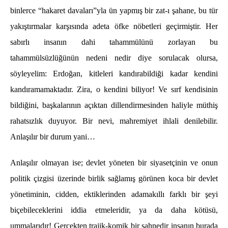
binlerce “hakaret davaları”yla ün yapmış bir zat-ı şahane, bu tür
yakıştırmalar karşısında adeta öfke nöbetleri geçirmiştir. Her
sabırlı insanın dahi tahammülünü zorlayan bu
tahammülsüzlüğünün nedeni nedir diye sorulacak olursa,
söyleyelim: Erdoğan, kitleleri kandırabildiği kadar kendini
kandıramamaktadır. Zira, o kendini biliyor! Ve sırf kendisinin
bildiğini, başkalarının açıktan dillendirmesinden haliyle müthiş
rahatsızlık duyuyor. Bir nevi, mahremiyet ihlali denilebilir.
Anlaşılır bir durum yani…
Anlaşılır olmayan ise; devlet yöneten bir siyasetçinin ve onun
politik çizgisi üzerinde birlik sağlamış görünen koca bir devlet
yönetiminin, cidden, ektiklerinden adamakıllı farklı bir şeyi
biçebileceklerini iddia etmeleridir, ya da daha kötüsü,
ummalarıdır! Gerçekten trajik-komik bir sahnedir insanın burada