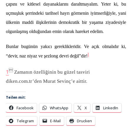
çapını ve kitlesel dayanaklarını daraltmayalım. Yeter ki, bu
uçmuşluk şerrindeki tarihsel hayrı görmenin iyimserliğiyle, yani
ülkenin maddi ilişkilerinin demokratik bir yaşama ziyadesiyle
olgunlaşmış olduğundan emin olarak hareket edelim.
Bunlar bugünün yakıcı gereklikleridir. Ve açık olmalıdır ki,
1
“devir, naz niyaz ve şezlong devri değil”dir!

1
Zamanın özelliğinin bu güzel tasviri
diken.com.tr’den Murat Sevinç’e aittir.
Teilen mit:
Facebook
WhatsApp
X
LinkedIn
Telegram
E-Mail
Drucken