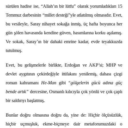
sürülen hadise ise, “Allah’ın bir lütfu” olarak yorumladıkları 15
Temmuz darbesinin “millet desteği”yle atlatılmış olmasıdır. Evet,
bu vesileyle, Saray nihayet sokağa inmiş, üç hafta boyunca her
gün şölen havasında kendine güven, hasımlarına korku aşılamış.
Ve sokak, Saray’ın bir dahaki emrine kadar, evde teyakkuzda
tutulmuş.
Evet, bu gelişmelerle birlikte, Erdoğan ve AKP’si; MHP ve
devlet aygıtının çekirdeğiyle ittifakını yenilemiş, dahası çizgi
roman kahramanı
He-Man
gibi
“gölgelerin gücü adına güç
bende artık”
dercesine, Osmanlı kılıcıyla çok yönlü ve çok çaplı
bir saldırıyı başlatmış.
Bunlar doğru olmasına doğru da, yine de: Hiçbir ölçüsüzlük,
hiçbir uçmuşluk, ekme-biçmeye dair metaforumuzdaki o