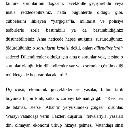
kültürel sorunlarının doğasını, tevekkülle geçiştirebilir veya
inatla reddedebilirsiniz, hatta bugünlerde olduğu gibi,
cübbelerini ilikleyen “yargıçlar”la, militarist ve polisiye
tedbirlerle zorla bastırabilir ya da bastırabildiğinizi
düşünebilirsiniz. Ama neticede hapse attığınız, susturduğunuz,
öldürdüğünüz o
sorunların
kendisi
değil, onları
dillendirenlerdir
sadece! Dillendirenler olduğu için ama o sorunlar yok, tersine o
sorunlar olduğu için dillendirenler var ve o sorunlar çözülmediği
müddetçe de hep var olacaklardır!
Üçüncüsü; ekonomik gerçeklikler ve yasalar, bütün tarih
boyunca hiçbir kralı, sultanı, zorbayı takmadığı gibi, “Reis”leri
de takmaz, isterse “Allah’ın yeryüzündeki gölgesi” olsunlar.
‘Parayı vatandaşa verin! Faizleri düşürün!’ fetvalarıyla, yasaları
dini olmayan ekonomi ürküp hizaya gelmez. Vatandaşı sinsi