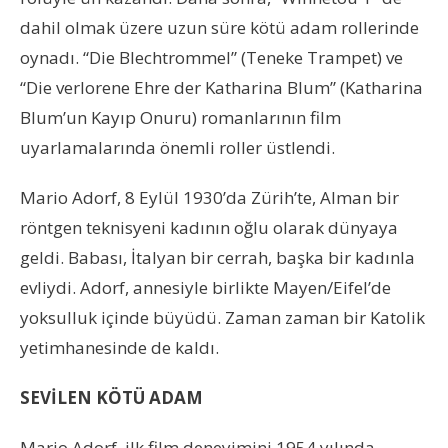
dahil olmak üzere uzun süre kötü adam rollerinde
oynadı. “Die Blechtrommel” (Teneke Trampet) ve
“Die verlorene Ehre der Katharina Blum” (Katharina
Blum’un Kayıp Onuru) romanlarının film
uyarlamalarında önemli roller üstlendi.
Mario Adorf, 8 Eylül 1930’da Zürih’te, Alman bir
röntgen teknisyeni kadının oğlu olarak dünyaya
geldi. Babası, İtalyan bir cerrah, başka bir kadınla
evliydi. Adorf, annesiyle birlikte Mayen/Eifel’de
yoksulluk içinde büyüdü. Zaman zaman bir Katolik
yetimhanesinde de kaldı.
SEVİLEN KÖTÜ ADAM
Mario Adorf, ilk film deneyimini 1954 yılında,