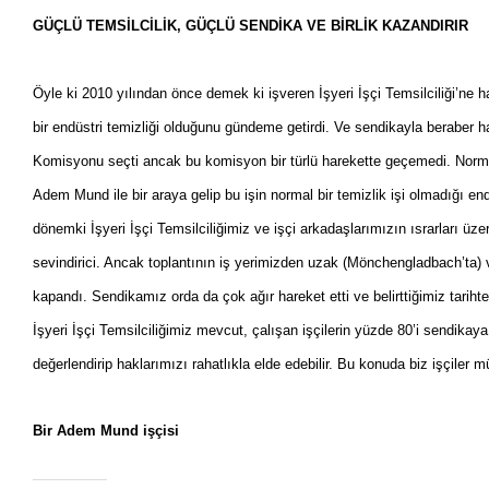
GÜÇLÜ TEMSİLCİLİK, GÜÇLÜ SENDİKA VE BİRLİK KAZANDIRIR
Öyle ki 2010 yılından önce demek ki işveren İşyeri İşçi Temsilciliği’ne h
bir endüstri temizliği olduğunu gündeme getirdi. Ve sendikayla beraber ha
Komisyonu seçti ancak bu komisyon bir türlü harekette geçemedi. Normal
Adem Mund ile bir araya gelip bu işin normal bir temizlik işi olmadığı e
dönemki İşyeri İşçi Temsilciliğimiz ve işçi arkadaşlarımızın ısrarları 
sevindirici. Ancak toplantının iş yerimizden uzak (Mönchengladbach’ta)
kapandı. Sendikamız orda da çok ağır hareket etti ve belirttiğimiz tari
İşyeri İşçi Temsilciliğimiz mevcut, çalışan işçilerin yüzde 80’i sendikaya 
değerlendirip haklarımızı rahatlıkla elde edebilir. Bu konuda biz işçiler
Bir Adem Mund işçisi