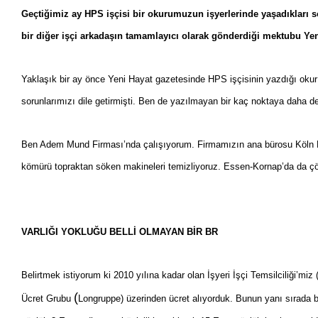
Geçtiğimiz ay HPS işçisi bir okurumuzun işyerlerinde yaşadıkları s
bir diğer işçi arkadaşın tamamlayıcı olarak gönderdiği mektubu Ye
Yaklaşık bir ay önce Yeni Hayat gazetesinde HPS işçisinin yazdığı okur
sorunlarımızı dile getirmişti. Ben de yazılmayan bir kaç noktaya daha d
Ben Adem Mund Firması’nda çalışıyorum. Firmamızın ana bürosu Köln 
kömürü topraktan söken makineleri temizliyoruz. Essen-Kornap’da da çöp
VARLIĞI YOKLUĞU BELLİ OLMAYAN BİR BR
Belirtmek istiyorum ki 2010 yılına kadar olan İşyeri İşçi Temsilciliği’m
(
Ücret Grubu
Longruppe) üzerinden ücret alıyorduk. Bunun yanı sırada b