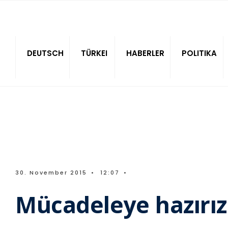
Sitede ara
DEUTSCH
TÜRKEI
HABERLER
POLITIKA
30. November 2015
•
12:07
•
Mücadeleye hazırız