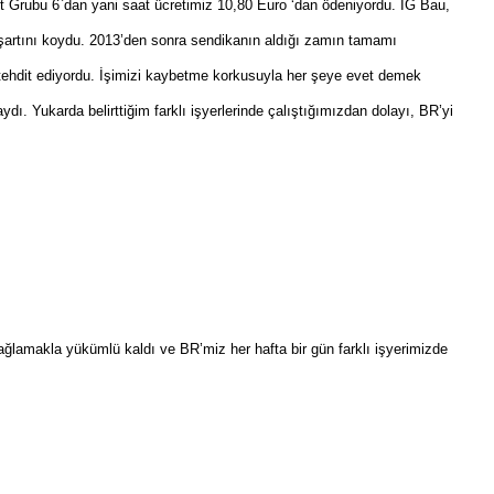
t Grubu 6`dan yani saat ücretimiz 10,80 Euro ‘dan ödeniyordu. IG Bau,
artını koydu. 2013’den sonra sendikanın aldığı zamın tamamı
kla tehdit ediyordu. İşimizi kaybetme korkusuyla her şeye evet demek
ı. Yukarda belirttiğim farklı işyerlerinde çalıştığımızdan dolayı, BR’yi
ğlamakla yükümlü kaldı ve BR’miz her hafta bir gün farklı işyerimizde