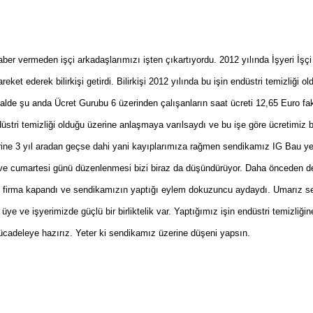
aber vermeden işçi arkadaşlarımızı işten çıkartıyordu. 2012 yılında İşyeri İşçi
reket ederek bilirkişi getirdi. Bilirkişi 2012 yılında bu işin endüstri temizli
de şu anda Ücret Gurubu 6 üzerinden çalışanların saat ücreti 12,65 Euro fak
ndüstri temizliği olduğu üzerine anlaşmaya varılsaydı ve bu işe göre ücretimiz
üzerine 3 yıl aradan geçse dahi yani kayıplarımıza rağmen sendikamız IG Bau y
 ve cumartesi günü düzenlenmesi bizi biraz da düşündürüyor. Daha önceden de
hte firma kapandı ve sendikamızın yaptığı eylem dokuzuncu aydaydı. Umarız se
üye ve işyerimizde güçlü bir birliktelik var. Yaptığımız işin endüstri temizliğin
 mücadeleye hazırız. Yeter ki sendikamız üzerine düşeni yapsın.