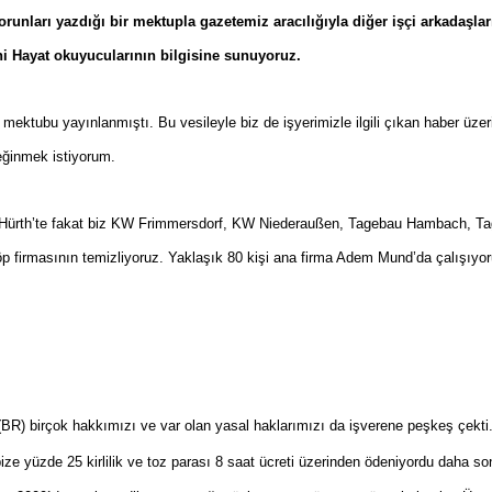
orunları yazdığı bir mektupla gazetemiz aracılığıyla diğer işçi arkadaşl
ni Hayat okuyucularının bilgisine sunuyoruz.
 mektubu yayınlanmıştı. Bu vesileyle biz de işyerimizle ilgili çıkan haber ü
eğinmek istiyorum.
Hürth’te fakat biz KW Frimmersdorf, KW Niederaußen, Tagebau Hambach, Ta
 firmasının temizliyoruz. Yaklaşık 80 kişi ana firma Adem Mund’da çalışıyoruz
iz (BR) birçok hakkımızı ve var olan yasal haklarımızı da işverene peşkeş çekt
ize yüzde 25 kirlilik ve toz parası 8 saat ücreti üzerinden ödeniyordu daha