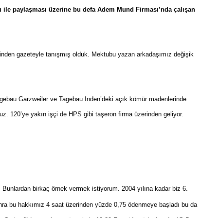
arı ile paylaşması üzerine bu defa Adem Mund Firması’nda çalışan
zerinden gazeteyle tanışmış olduk. Mektubu yazan arkadaşımız değişik
gebau Garzweiler ve Tagebau Inden’deki açık kömür madenlerinde
. 120’ye yakın işçi de HPS gibi taşeron firma üzerinden geliyor.
i. Bunlardan birkaç örnek vermek istiyorum. 2004 yılına kadar biz 6.
 sonra bu hakkımız 4 saat üzerinden yüzde 0,75 ödenmeye başladı bu da