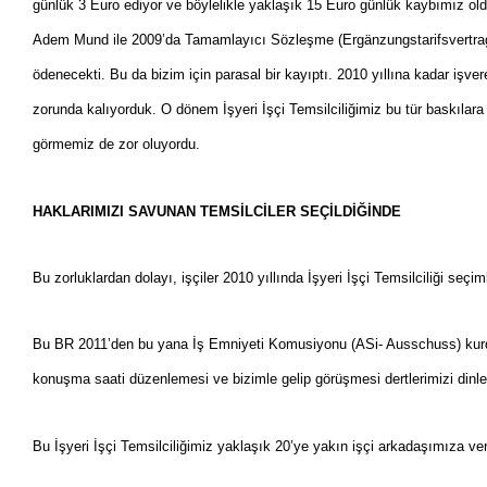
günlük 3 Euro ediyor ve böylelikle yaklaşık 15 Euro günlük kaybımız ol
Adem Mund ile 2009’da Tamamlayıcı Sözleşme (Ergänzungstarifsvertrag)
ödenecekti. Bu da bizim için parasal bir kayıptı. 2010 yıllına kadar işver
zorunda kalıyorduk. O dönem İşyeri İşçi Temsilciliğimiz bu tür baskılara
görmemiz de zor oluyordu.
HAKLARIMIZI SAVUNAN TEMSİLCİLER SEÇİLDİĞİNDE
Bu zorluklardan dolayı, işçiler 2010 yıllında İşyeri İşçi Temsilciliği seçiml
Bu BR 2011’den bu yana İş Emniyeti Komusiyonu (ASi- Ausschuss) kurdu. 
konuşma saati düzenlemesi ve bizimle gelip görüşmesi dertlerimizi dinle
Bu İşyeri İşçi Temsilciliğimiz yaklaşık 20’ye yakın işçi arkadaşımıza veri