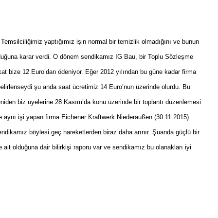
 Temsilciliğimiz yaptığımız işin normal bir temizlik olmadığını ve bunun
ği olduğuna karar verdi. O dönem sendikamız IG Bau, bir Toplu Sözleşme
at bize 12 Euro’dan ödeniyor. Eğer 2012 yılından bu güne kadar firma
 belirlenseydi şu anda saat ücretimiz 14 Euro’nun üzerinde olurdu. Bu
eniden biz üyelerine 28 Kasım’da konu üzerinde bir toplantı düzenlemesi
 aynı işi yapan firma Eichener Kraftwerk Niederaußen (30.11.2015)
ndikamız böylesi geç hareketlerden biraz daha arınır. Şuanda güçlü bir
e ait olduğuna dair bilirkişi raporu var ve sendikamız bu olanakları iyi