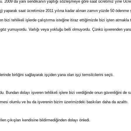
du. 2009`da yani sendikanın yaptığı sözleşmeye göre saat ücretimiz yine Ücre
 yaparak saat ücretimize 2011 yılına kadar alınan zamın yüzde 50 ödenme ş
en bizi tehlikeli işlerde çalıştırma isteğine itiraz ettiğimizde bizi işten atma
 göz yumuyordu. Varlığı veya yokluğu belli olmuyordu. Çünkü işverenden yanayd
erinde birliğini sağlayarak işçiden yana olan işçi temsilcilerini seçti.
Bundan dolayı işveren tehlikeli işlere bizi verdiğinde onun güvenliğini de sa
mesi olumlu ve bu da işverenin bizim üzerimizdeki baskıları daha da azalttı.
len çıkışları kendisine bildirmediğinden dolayı önledi.