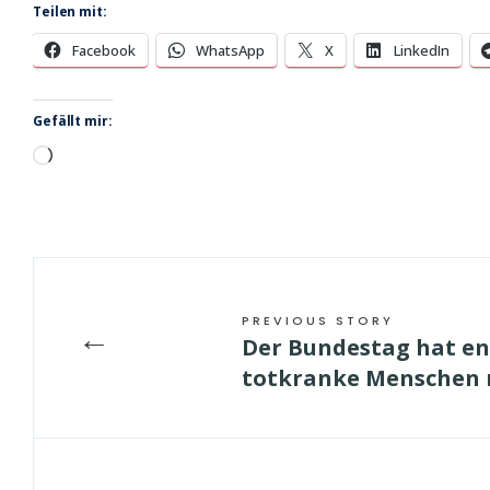
Teilen mit:
Facebook
WhatsApp
X
LinkedIn
Gefällt mir:
Wird
geladen …
PREVIOUS STORY
←
Der Bundestag hat en
totkranke Menschen n