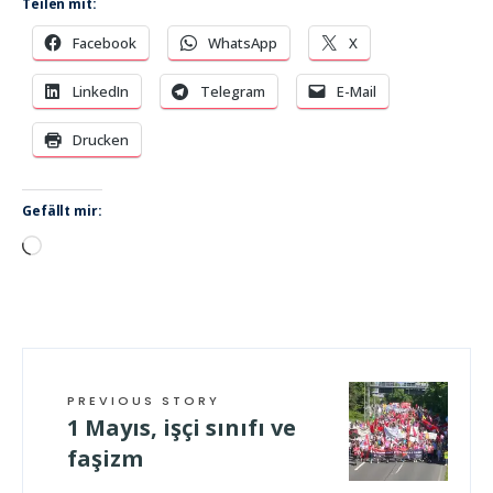
Teilen mit:
Facebook
WhatsApp
X
LinkedIn
Telegram
E-Mail
Drucken
Gefällt mir:
Wird
geladen …
PREVIOUS STORY
1 Mayıs, işçi sınıfı ve
faşizm