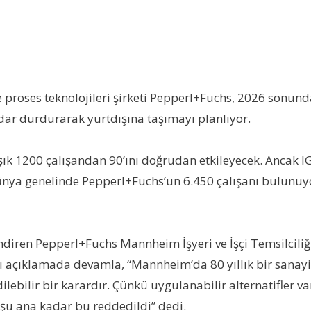
roses teknolojileri şirketi Pepperl+Fuchs, 2026 sonunda 
dar durdurarak yurtdışına taşımayı planlıyor.
ık 1200 çalışandan 90’ını doğrudan etkileyecek. Ancak IG
Dünya genelinde Pepperl+Fuchs’un 6.450 çalışanı bulunuy
ren Pepperl+Fuchs Mannheim İşyeri ve İşçi Temsilciliği Ba
tığı açıklamada devamla, “Mannheim’da 80 yıllık bir sanay
dilebilir bir karardır. Çünkü uygulanabilir alternatifler v
i şu ana kadar bu reddedildi” dedi.