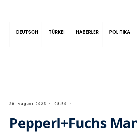
Sitede ara
DEUTSCH
TÜRKEI
HABERLER
POLITIKA
29. August 2025
•
08:59
•
Pepperl+Fuchs Man