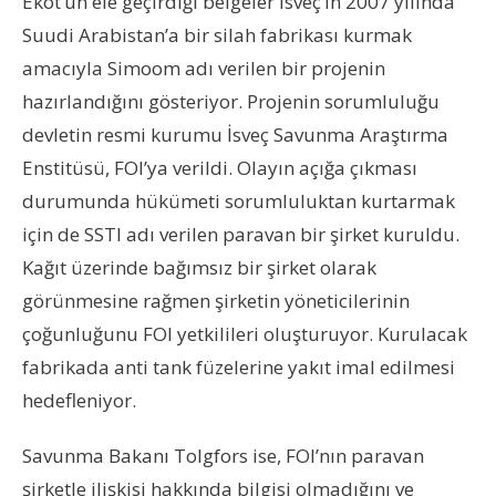
Ekot’un ele geçirdiği belgeler İsveç’in 2007 yılında
Suudi Arabistan’a bir silah fabrikası kurmak
amacıyla Simoom adı verilen bir projenin
hazırlandığını gösteriyor. Projenin sorumluluğu
devletin resmi kurumu İsveç Savunma Araştırma
Enstitüsü, FOI’ya verildi. Olayın açığa çıkması
durumunda hükümeti sorumluluktan kurtarmak
için de SSTI adı verilen paravan bir şirket kuruldu.
Kağıt üzerinde bağımsız bir şirket olarak
görünmesine rağmen şirketin yöneticilerinin
çoğunluğunu FOI yetkilileri oluşturuyor. Kurulacak
fabrikada anti tank füzelerine yakıt imal edilmesi
hedefleniyor.
Savunma Bakanı Tolgfors ise, FOI’nın paravan
şirketle ilişkisi hakkında bilgisi olmadığını ve