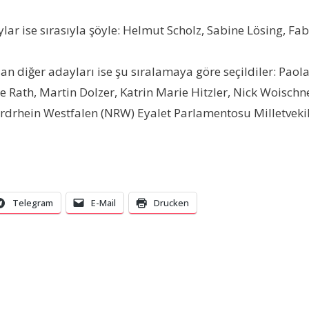
ylar ise sırasıyla şöyle: Helmut Scholz, Sabine Lösing, F
 alan diğer adayları ise şu sıralamaya göre seçildiler: Pao
lle Rath, Martin Dolzer, Katrin Marie Hitzler, Nick Woischn
Nordrhein Westfalen (NRW) Eyalet Parlamentosu Milletvekili
Telegram
E-Mail
Drucken