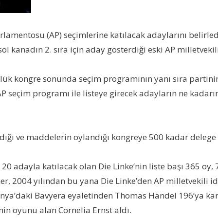
arlamentosu (AP) seçimlerine katılacak adaylarını belirle
n sol kanadın 2. sıra için aday gösterdiği eski AP milletvek
ük kongre sonunda seçim programının yanı sıra partinin a
seçim programı ile listeye girecek adayların ne kadarını
ldığı ve maddelerin oylandığı kongreye 500 kadar delege 
 20 adayla katılacak olan Die Linke’nin liste başı 365 oy
 2004 yılından bu yana Die Linke’den AP milletvekili id
anya’daki Bavyera eyaletinden Thomas Händel 196’ya karşı
in oyunu alan Cornelia Ernst aldı.