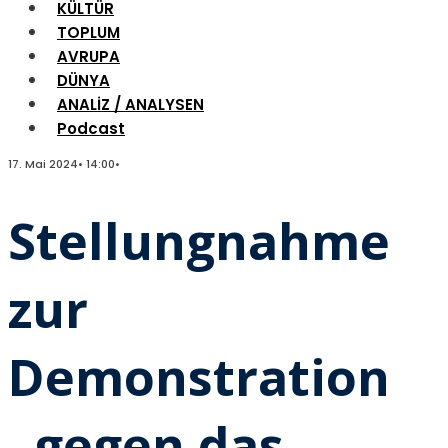
KÜLTÜR
TOPLUM
AVRUPA
DÜNYA
ANALİZ / ANALYSEN
Podcast
17. Mai 2024
•
14:00
•
Stellungnahme
zur
Demonstration
„gegen das