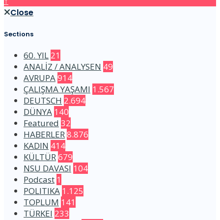
↑
Close
Sections
60. YIL
21
ANALİZ / ANALYSEN
49
AVRUPA
914
ÇALIŞMA YAŞAMI
1.567
DEUTSCH
2.694
DÜNYA
140
Featured
32
HABERLER
8.876
KADIN
414
KÜLTÜR
679
NSU DAVASI
104
Podcast
1
POLITIKA
1.125
TOPLUM
141
TÜRKEI
233