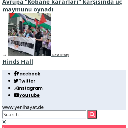
Avrupa “Kobane kararları” karşısında üç
maymunu oynadı
→
Next Story
Hinds Hall
Facebook
Twitter
Instagram
YouTube
www.yenihayat.de