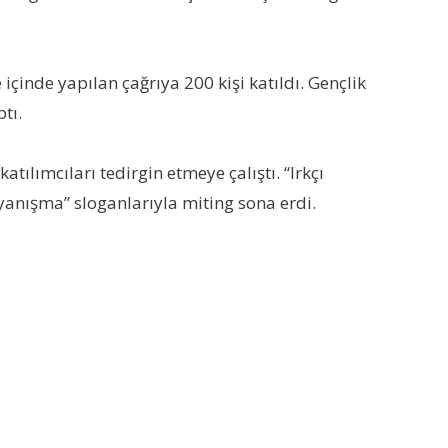
çinde yapılan çağrıya 200 kişi katıldı. Gençlik
tı.
tılımcıları tedirgin etmeye çalıştı. “Irkçı
yanışma” sloganlarıyla miting sona erdi.