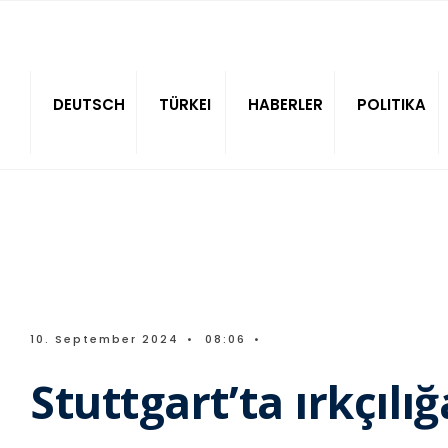
Sitede ara
DEUTSCH
TÜRKEI
HABERLER
POLITIKA
10. September 2024
•
08:06
•
Stuttgart’ta ırkçılı