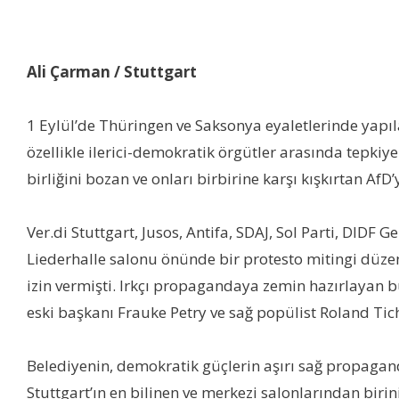
Ali Çarman / Stuttgart
1 Eylül’de Thüringen ve Saksonya eyaletlerinde yapıla
özellikle ilerici-demokratik örgütler arasında tepkiy
birliğini bozan ve onları birbirine karşı kışkırtan AfD’
Ver.di Stuttgart, Jusos, Antifa, SDAJ, Sol Parti, DIDF
Liederhalle salonu önünde bir protesto mitingi düzenle
izin vermişti. Irkçı propagandaya zemin hazırlayan bu 
eski başkanı Frauke Petry ve sağ popülist Roland Tic
Belediyenin, demokratik güçlerin aşırı sağ propagand
Stuttgart’ın en bilinen ve merkezi salonlarından biri