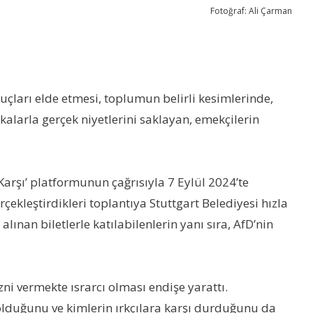
Fotoğraf: Ali Çarman
nuçları elde etmesi, toplumun belirli kesimlerinde,
kalarla gerçek niyetlerini saklayan, emekçilerin
 Karşı’ platformunun çağrısıyla 7 Eylül 2024’te
çekleştirdikleri toplantıya Stuttgart Belediyesi hızla
ınan biletlerle katılabilenlerin yanı sıra, AfD’nin
i vermekte ısrarcı olması endişe yarattı.
a olduğunu ve kimlerin ırkçılara karşı durduğunu da