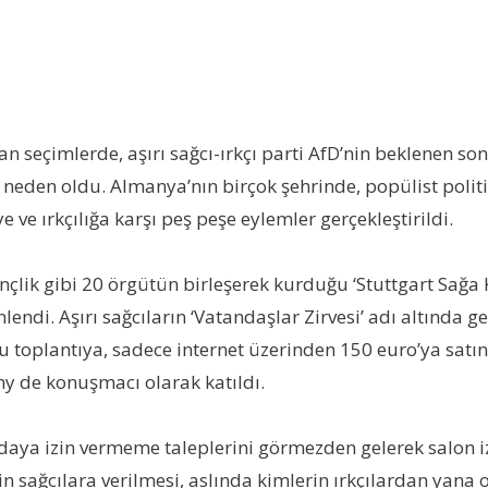
n seçimlerde, aşırı sağcı-ırkçı parti AfD’nin beklenen so
e neden oldu. Almanya’nın birçok şehrinde, popülist politi
ye ve ırkçılığa karşı peş peşe eylemler gerçekleştirildi.
 Gençlik gibi 20 örgütün birleşerek kurduğu ‘Stuttgart Sağa
ndi. Aşırı sağcıların ‘Vatandaşlar Zirvesi’ adı altında ger
toplantıya, sadece internet üzerinden 150 euro’ya satın al
hy de konuşmacı olarak katıldı.
aya izin vermeme taleplerini görmezden gelerek salon izn
nin sağcılara verilmesi, aslında kimlerin ırkçılardan yan