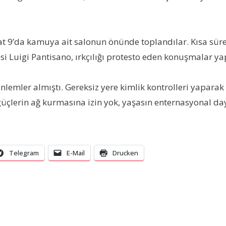
at 9’da kamuya ait salonun önünde toplandılar. Kısa süre i
esi Luigi Pantisano, ırkçılığı protesto eden konuşmalar yap
emler almıştı. Gereksiz yere kimlik kontrolleri yaparak ka
güçlerin ağ kurmasına izin yok, yaşasın enternasyonal da
Telegram
E-Mail
Drucken