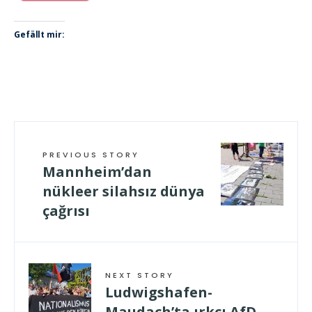
Gefällt mir:
PREVIOUS STORY
Mannheim’dan
nükleer silahsız dünya
çağrısı
NEXT STORY
Ludwigshafen-
Maudach’ta ırkçı AfD