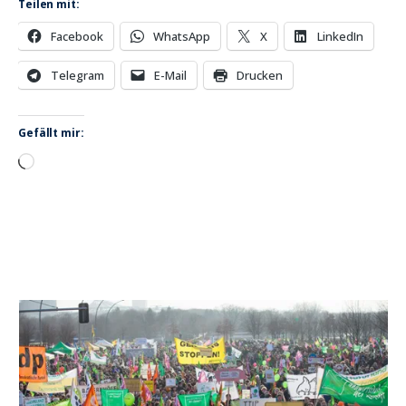
Teilen mit:
Facebook
WhatsApp
X
LinkedIn
Telegram
E-Mail
Drucken
Gefällt mir:
Wird
geladen …