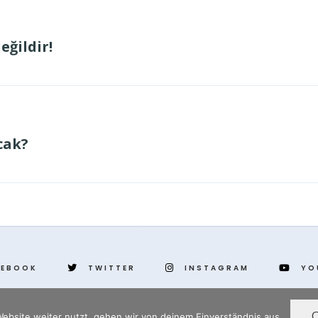
eğildir!
cak?
CEBOOK
TWITTER
INSTAGRAM
YO
ebsite weiter nutzt, gehen wir von deinem Einverständnis aus.