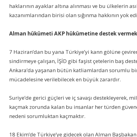
haklarının ayaklar altına alınması ve bu ülkelerin 
kazanımlarından birisi olan sığınma hakkının yok edi
Alman hükümeti AKP hükümetine destek vermekt
7 Haziran’dan bu yana Türkiye’yi kann gölüne çeviren
sindirmeye çalışan, İŞİD gibi faşist çetelerin baş des
Ankara’da yaşanan bütün katliamlardan sorumlu bi
mücadelesine verilebilecek en büyük zarardır.
Suriye’de gerici güçleri ve iç savaşı destekleyerek, 
kaçmak zorunda kalan bu insanlar her türden güvenced
nedeni sorumluktan kaçmaktır.
18 Ekim’de Türkiye’ye gidecek olan Alman Başbakan Me