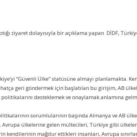
ığı ziyaret dolayısıyla bir açıklama yapan DİDF, Türkiye’
rkiye’yi “Güvenli Ülke” statüsüne almayı planlamakta. Ke
rahatça geri göndermek için başlatılan bu girişim, AB ü
politikalarını desteklemek ve onaylamak anlamına gelm
itikalarının sorumlularının başında Almanya ve AB ülkele
vrupa ülkelerine gelen mültecileri, Türkiye gibi ülkeler
n kendilerinin mağdur ettikleri insanları, Avrupa sınır