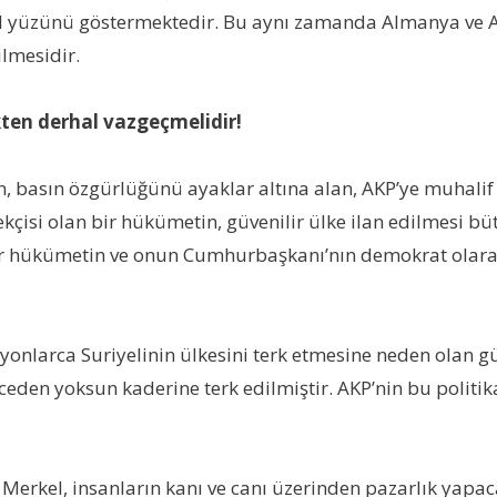
asıl yüzünü göstermektedir. Bu aynı zamanda Almanya ve 
lmesidir.
en derhal vazgeçmelidir!
, basın özgürlüğünü ayaklar altına alan, AKP’ye muhalif 
tekçisi olan bir hükümetin, güvenilir ülke ilan edilmesi b
r hükümetin ve onun Cumhurbaşkanı’nın demokrat olarak
milyonlarca Suriyelinin ülkesini terk etmesine neden olan 
en yoksun kaderine terk edilmiştir. AKP’nin bu politikası
rkel, insanların kanı ve canı üzerinden pazarlık yapacak