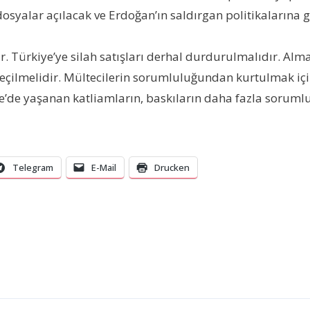
osyalar açılacak ve Erdoğan’ın saldırgan politikalarına 
Türkiye’ye silah satışları derhal durdurulmalıdır. Alman 
ilmelidir. Mültecilerin sorumluluğundan kurtulmak için
ye’de yaşanan katliamların, baskıların daha fazla sorumlu
Telegram
E-Mail
Drucken