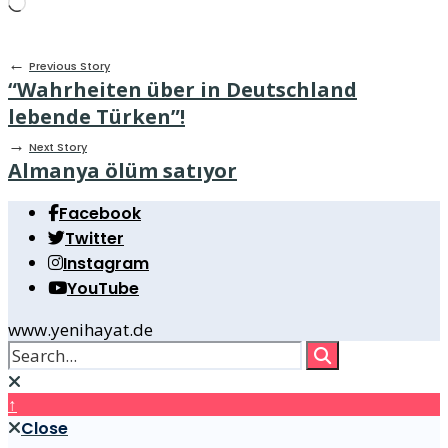
Wird
geladen …
←
Previous Story
“Wahrheiten über in Deutschland
lebende Türken”!
→
Next Story
Almanya ölüm satıyor
Facebook
Twitter
Instagram
YouTube
www.yenihayat.de
↑
Close