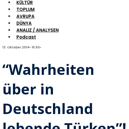
KÜLTÜR
TOPLUM
AVRUPA
DÜNYA
ANALİZ / ANALYSEN
Podcast
13. Oktober 2014
•
15:50
•
“Wahrheiten
über in
Deutschland
lebende Türken”!