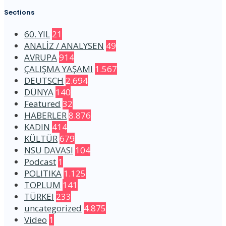
Sections
60. YIL
21
ANALİZ / ANALYSEN
49
AVRUPA
914
ÇALIŞMA YAŞAMI
1.567
DEUTSCH
2.694
DÜNYA
140
Featured
32
HABERLER
8.876
KADIN
414
KÜLTÜR
679
NSU DAVASI
104
Podcast
1
POLITIKA
1.125
TOPLUM
141
TÜRKEI
233
uncategorized
4.875
Video
1