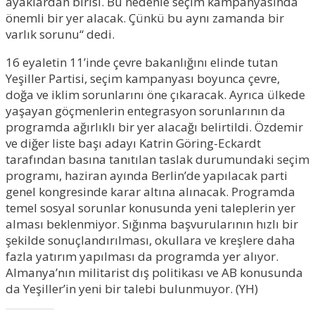
ayaklardan birisi. Bu nedenle seçim kampanyasında
önemli bir yer alacak. Çünkü bu aynı zamanda bir
varlık sorunu“ dedi.
16 eyaletin 11’inde çevre bakanlığını elinde tutan
Yeşiller Partisi, seçim kampanyası boyunca çevre,
doğa ve iklim sorunlarını öne çıkaracak. Ayrıca ülkede
yaşayan göçmenlerin entegrasyon sorunlarının da
programda ağırlıklı bir yer alacağı belirtildi. Özdemir
ve diğer liste başı adayı Katrin Göring-Eckardt
tarafından basına tanıtılan taslak durumundaki seçim
programı, haziran ayında Berlin’de yapılacak parti
genel kongresinde karar altına alınacak. Programda
temel sosyal sorunlar konusunda yeni taleplerin yer
alması beklenmiyor. Sığınma başvurularının hızlı bir
şekilde sonuçlandırılması, okullara ve kreşlere daha
fazla yatırım yapılması da programda yer alıyor.
Almanya’nın militarist dış politikası ve AB konusunda
da Yeşiller’in yeni bir talebi bulunmuyor. (YH)