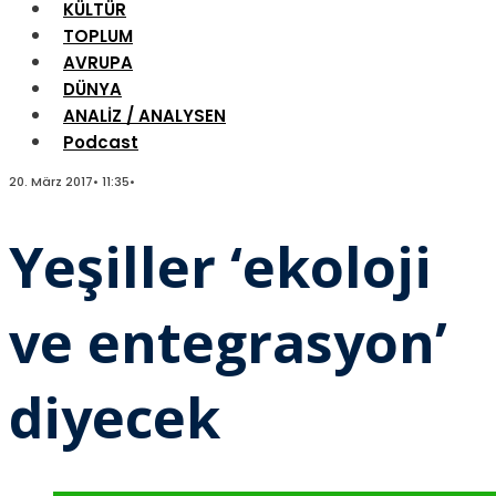
KÜLTÜR
TOPLUM
AVRUPA
DÜNYA
ANALİZ / ANALYSEN
Podcast
20. März 2017
•
11:35
•
Yeşiller ‘ekoloji
ve entegrasyon’
diyecek