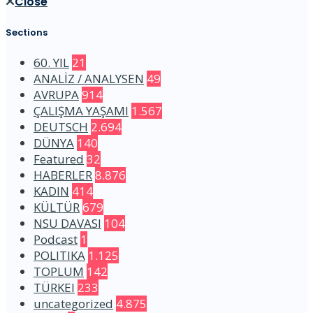
Close
Sections
60. YIL
21
ANALİZ / ANALYSEN
49
AVRUPA
914
ÇALIŞMA YAŞAMI
1.567
DEUTSCH
2.694
DÜNYA
140
Featured
32
HABERLER
8.876
KADIN
414
KÜLTÜR
679
NSU DAVASI
104
Podcast
1
POLITIKA
1.125
TOPLUM
142
TÜRKEI
233
uncategorized
4.875