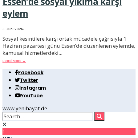
Essen’de sosyal yıkıma karşı
eylem
3. Juni 2026
•
Sosyal kesintilere karşı ortak mücadele çağrısıyla 1
Haziran pazartesi günü Essen’de düzenlenen eylemde,
kamusal hizmetlerdeki
...
Read More
→
Facebook
Twitter
Instagram
YouTube
www.yenihayat.de
↑