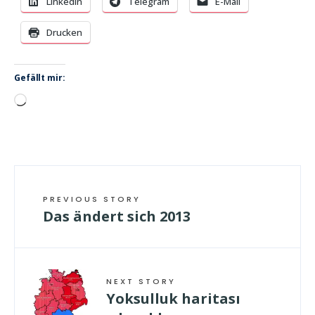
LinkedIn
Telegram
E-Mail
Drucken
Gefällt mir:
Wird
geladen …
PREVIOUS STORY
Das ändert sich 2013
NEXT STORY
Yoksulluk haritası