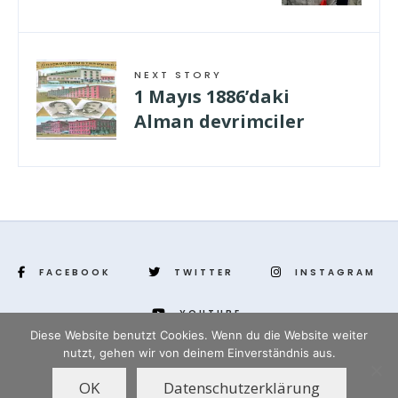
NEXT STORY
1 Mayıs 1886’daki
Alman devrimciler
FACEBOOK
TWITTER
INSTAGRAM
YOUTUBE
Diese Website benutzt Cookies. Wenn du die Website weiter
nutzt, gehen wir von deinem Einverständnis aus.
www.yenihayat.de
OK
Datenschutzerklärung