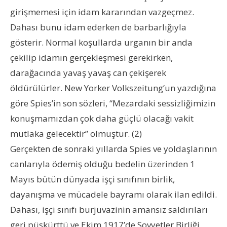
girişmemesi için idam kararından vazgeçmez.
Dahası bunu idam ederken de barbarlığıyla
gösterir. Normal koşullarda urganın bir anda
çekilip idamın gerçekleşmesi gerekirken,
darağacında yavaş yavaş can çekişerek
öldürülürler. New Yorker Volkszeitung’un yazdığına
göre Spies’in son sözleri, “Mezardaki sessizliğimizin
konuşmamızdan çok daha güçlü olacağı vakit
mutlaka gelecektir” olmuştur. (2)
Gerçekten de sonraki yıllarda Spies ve yoldaşlarının
canlarıyla ödemiş olduğu bedelin üzerinden 1
Mayıs bütün dünyada işçi sınıfının birlik,
dayanışma ve mücadele bayramı olarak ilan edildi.
Dahası, işçi sınıfı burjuvazinin amansız saldırıları
geri püskürttü ve Ekim 1917’de Sovyetler Birliği