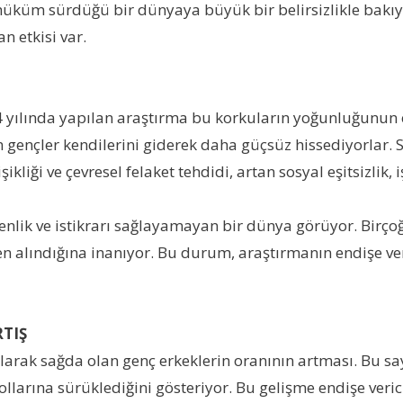
ğin hüküm sürdüğü bir dünyaya büyük bir belirsizlikle bakı
n etkisi var.
4 yılında yapılan araştırma bu korkuların yoğunluğunun e
n gençler kendilerini giderek daha güçsüz hissediyorlar
kliği ve çevresel felaket tehdidi, artan sosyal eşitsizlik,
nlik ve istikrarı sağlayamayan bir dünya görüyor. Birçoğu 
n alındığına inanıyor. Bu durum, araştırmanın endişe ve
TIŞ
 olarak sağda olan genç erkeklerin oranının artması. Bu s
 kollarına sürüklediğini gösteriyor. Bu gelişme endişe ve