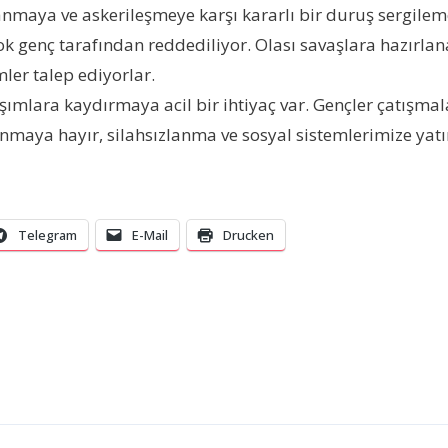
maya ve askerileşmeye karşı kararlı bir duruş sergilemem
çok genç tarafından reddediliyor. Olası savaşlara hazırl
ler talep ediyorlar.
laşımlara kaydırmaya acil bir ihtiyaç var. Gençler çatışm
lanmaya hayır, silahsızlanma ve sosyal sistemlerimize yatı
Telegram
E-Mail
Drucken