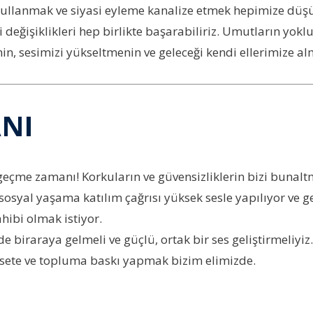
 kullanmak ve siyasi eyleme kanalize etmek hepimize düş
li değişiklikleri hep birlikte başarabiliriz. Umutların y
nin, sesimizi yükseltmenin ve geleceği kendi ellerimize a
ANI
eçme zamanı! Korkuların ve güvensizliklerin bizi bunaltm
 sosyal yaşama katılım çağrısı yüksek sesle yapılıyor ve g
hibi olmak istiyor.
de biraraya gelmeli ve güçlü, ortak bir ses geliştirmeli
asete ve topluma baskı yapmak bizim elimizde.