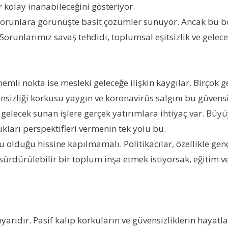
 kolay inanabileceğini gösteriyor.
 sorunlara görünüşte basit çözümler sunuyor. Ancak bu bö
Sorunlarımız savaş tehdidi, toplumsal eşitsizlik ve gelece
emli nokta ise mesleki geleceğe ilişkin kaygılar. Birçok g
nsizliği korkusu yaygın ve koronavirüs salgını bu güvensiz
ir gelecek sunan işlere gerçek yatırımlara ihtiyaç var. Bü
ukları perspektifleri vermenin tek yolu bu.
u olduğu hissine kapılmamalı. Politikacılar, özellikle genç
sürdürülebilir bir toplum inşa etmek istiyorsak, eğitim 
uyarıdır. Pasif kalıp korkuların ve güvensizliklerin hayat