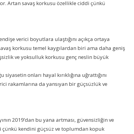
yor. Artan savaş korkusu özellikle ciddi çünkü
ndişe verici boyutlara ulaştığını açıkça ortaya
. Savaş korkusu temel kaygılardan biri ama daha geniş
 işsizlik ve yoksulluk korkusu genç neslin büyük
siyasetin onları hayal kırıklığına uğrattığını
rici rakamlarına da yansıyan bir güçsüzlük ve
ayının 2019’dan bu yana artması, güvensizliğin ve
rici çünkü kendini güçsüz ve toplumdan kopuk