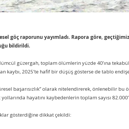
resel göç raporunu yayımladı. Rapora göre, geçtiğimiz
ğu bildirildi.
 ölümcül güzergah, toplam ölümlerin yüzde 40’ına tekabül
can
kaybı
, 2025’te hafif bir düşüş gösterse de tablo endi
üresel başarısızlık” olarak nitelendirerek, önlenebilir b
göç yollarında hayatını kaybedenlerin toplam sayısı 82.00
klar gösterdiğine dikkat çekildi: