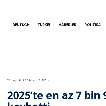
Sitede ara
DEUTSCH
TÜRKEI
HABERLER
POLITIKA
21. April 2026
•
16:57
•
2025’te en az 7 bin