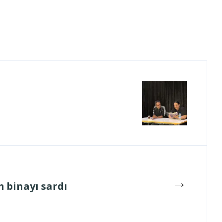
→
 binayı sardı