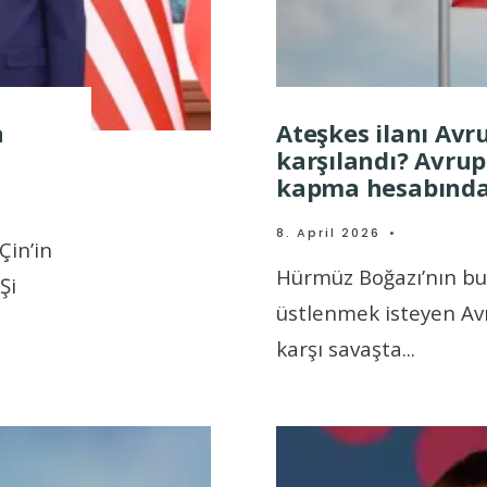
a
Ateşkes ilanı Avr
karşılandı? Avrup
kapma hesabınd
8. April 2026
•
Çin’in
Hürmüz Boğazı’nın bu
Şi
üstlenmek isteyen Avr
karşı savaşta
...