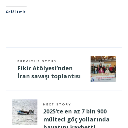
Gefällt mir:
PREVIOUS STORY
Fikir Atölyesi’nden
İran savaşı toplantısı
NEXT STORY
2025’te en az 7 bin 900
mülteci göç yollarında
hayatını kaybetti