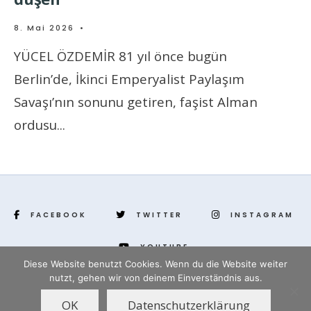
8. Mai 2026
•
YÜCEL ÖZDEMİR 81 yıl önce bugün
Berlin’de, İkinci Emperyalist Paylaşım
Savaşı’nın sonunu getiren, faşist Alman
ordusu
...
FACEBOOK
TWITTER
INSTAGRAM
YOUTUBE
Diese Website benutzt Cookies. Wenn du die Website weiter
nutzt, gehen wir von deinem Einverständnis aus.
www.yenihayat.de
OK
Datenschutzerklärung