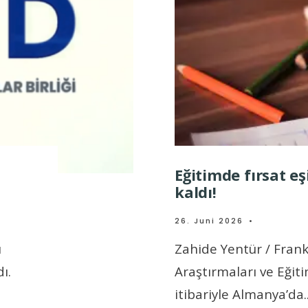
Eğitimde fırsat eş
kaldı!
26. Juni 2026
•
ı
Zahide Yentür / Frank
ı.
Araştırmaları ve Eğitim
itibariyle Almanya’da
.