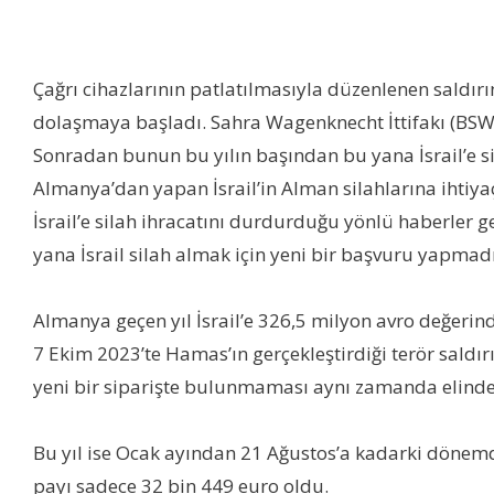
Çağrı cihazlarının patlatılmasıyla düzenlenen saldırı
dolaşmaya başladı. Sahra Wagenknecht İttifakı (BSW)
Sonradan bunun bu yılın başından bu yana İsrail’e sil
Almanya’dan yapan İsrail’in Alman silahlarına ihtiyaç
İsrail’e silah ihracatını durdurduğu yönlü haberler g
yana İsrail silah almak için yeni bir başvuru yapmadı
Almanya geçen yıl İsrail’e 326,5 milyon avro değerind
7 Ekim 2023’te Hamas’ın gerçekleştirdiği terör saldır
yeni bir siparişte bulunmaması aynı zamanda elinde 
Bu yıl ise Ocak ayından 21 Ağustos’a kadarki dönemde
payı sadece 32 bin 449 euro oldu.