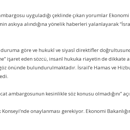
ah ambargosu uyguladığı çeklinde çıkan yorumlar Ekonomi
erinin askıya alındığına yönelik haberleri yalanlayarak “İs
duruma göre ve hukukî ve siyasî direktifler doğrultusunda
e” işaret eden sözcü, insanî hukuka riayetin de dikkate a
z önünde bulundurulmaktadır. İsrail’e Hamas ve Hizbulla
edi.
hracat ambargosunun kesinlikle söz konusu olmadığını” açı
ik Konseyi’nde onaylanması gerekiyor. Ekonomi Bakanlığını