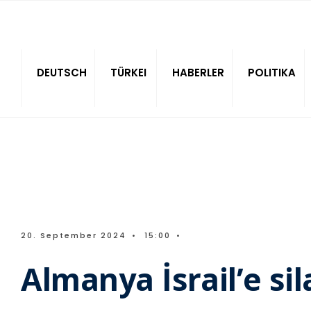
Sitede ara
DEUTSCH
TÜRKEI
HABERLER
POLITIKA
20. September 2024
•
15:00
•
Almanya İsrail’e si