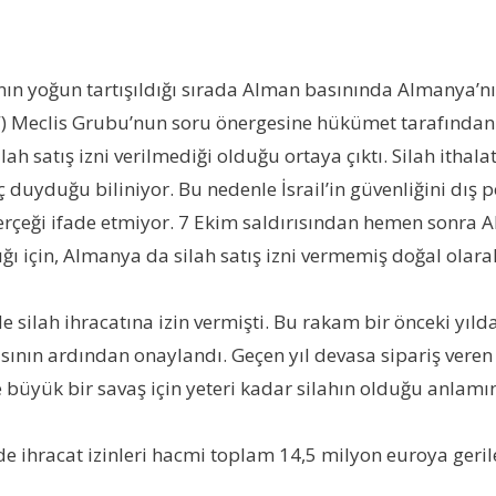
nın yoğun tartışıldığı sırada Alman basınında Almanya’nın
 Meclis Grubu’nun soru önergesine hükümet tarafından ver
ah satış izni verilmediği olduğu ortaya çıktı. Silah ithal
 duyduğu biliniyor. Bu nedenle İsrail’in güvenliğini dış p
erçeği ifade etmiyor. 7 Ekim saldırısından hemen sonra Al
ğı için, Almanya da silah satış izni vermemiş doğal olara
e silah ihracatına izin vermişti. Bu rakam bir önceki yıl
ısının ardından onaylandı. Geçen yıl devasa sipariş veren 
büyük bir savaş için yeteri kadar silahın olduğu anlamın
 ihracat izinleri hacmi toplam 14,5 milyon euroya gerile