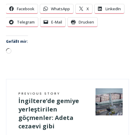
Facebook
WhatsApp
X
LinkedIn
Telegram
E-Mail
Drucken
Gefällt mir:
Wird
geladen …
PREVIOUS STORY
İngiltere’de gemiye
yerleştirilen
göçmenler: Adeta
cezaevi gibi