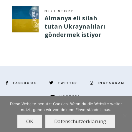
NEXT STORY
Almanya eli silah
tutan Ukraynalıları
göndermek istiyor
FACEBOOK
TWITTER
INSTAGRAM
YOUTUBE
Diese Website benutzt Cookies. Wenn du die Website weiter
nutzt, gehen wir von deinem Einverständnis aus.
www.yenihayat.de
OK
Datenschutzerklärung