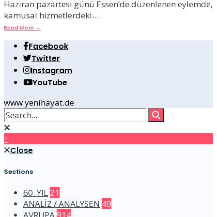
Haziran pazartesi günü Essen’de düzenlenen eylemde,
kamusal hizmetlerdeki
...
Read More
→
Facebook
Twitter
Instagram
YouTube
www.yenihayat.de
↑
Close
Sections
60. YIL
21
ANALİZ / ANALYSEN
49
AVRUPA
914