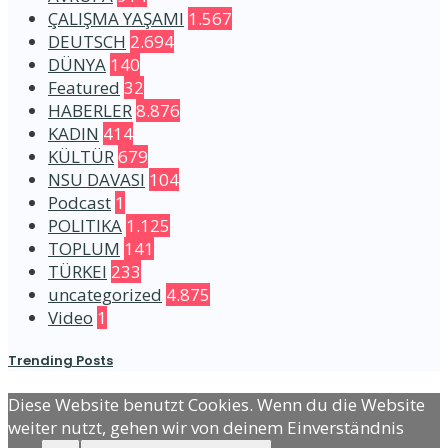
ÇALIŞMA YAŞAMI
1.567
DEUTSCH
2.694
DÜNYA
140
Featured
32
HABERLER
8.876
KADIN
414
KÜLTÜR
679
NSU DAVASI
104
Podcast
1
POLITIKA
1.125
TOPLUM
141
TÜRKEI
233
uncategorized
4.875
Video
1
Trending Posts
Diese Website benutzt Cookies. Wenn du die Website
weiter nutzt, gehen wir von deinem Einverständnis