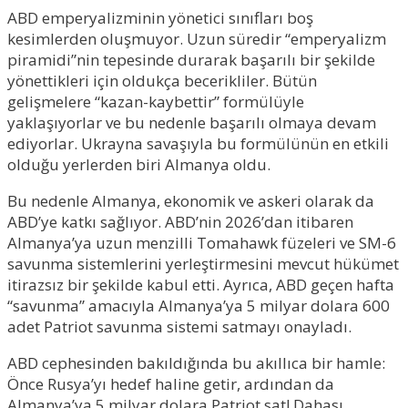
ABD emperyalizminin yönetici sınıfları boş
kesimlerden oluşmuyor. Uzun süredir “emperyalizm
piramidi”nin tepesinde durarak başarılı bir şekilde
yönettikleri için oldukça becerikliler. Bütün
gelişmelere “kazan-kaybettir” formülüyle
yaklaşıyorlar ve bu nedenle başarılı olmaya devam
ediyorlar. Ukrayna savaşıyla bu formülünün en etkili
olduğu yerlerden biri Almanya oldu.
Bu nedenle Almanya, ekonomik ve askeri olarak da
ABD’ye katkı sağlıyor. ABD’nin 2026’dan itibaren
Almanya’ya uzun menzilli Tomahawk füzeleri ve SM-6
savunma sistemlerini yerleştirmesini mevcut hükümet
itirazsız bir şekilde kabul etti. Ayrıca, ABD geçen hafta
“savunma” amacıyla Almanya’ya 5 milyar dolara 600
adet Patriot savunma sistemi satmayı onayladı.
ABD cephesinden bakıldığında bu akıllıca bir hamle:
Önce Rusya’yı hedef haline getir, ardından da
Almanya’ya 5 milyar dolara Patriot sat! Dahası,