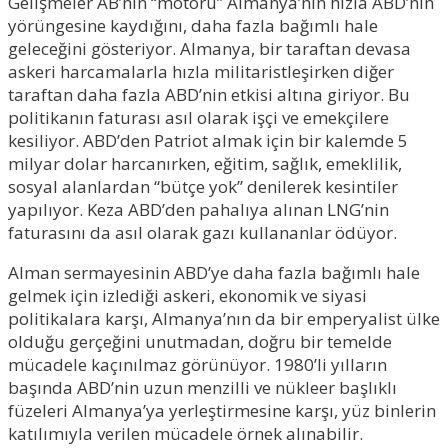
Gelişmeler AB’nin “motoru” Almanya’nın hızla ABD’nin
yörüngesine kaydığını, daha fazla bağımlı hale
geleceğini gösteriyor. Almanya, bir taraftan devasa
askeri harcamalarla hızla militaristleşirken diğer
taraftan daha fazla ABD’nin etkisi altına giriyor. Bu
politikanın faturası asıl olarak işçi ve emekçilere
kesiliyor. ABD’den Patriot almak için bir kalemde 5
milyar dolar harcanırken, eğitim, sağlık, emeklilik,
sosyal alanlardan “bütçe yok” denilerek kesintiler
yapılıyor. Keza ABD’den pahalıya alınan LNG’nin
faturasını da asıl olarak gazı kullananlar ödüyor.
Alman sermayesinin ABD’ye daha fazla bağımlı hale
gelmek için izlediği askeri, ekonomik ve siyasi
politikalara karşı, Almanya’nın da bir emperyalist ülke
olduğu gerçeğini unutmadan, doğru bir temelde
mücadele kaçınılmaz görünüyor. 1980’li yılların
başında ABD’nin uzun menzilli ve nükleer başlıklı
füzeleri Almanya’ya yerleştirmesine karşı, yüz binlerin
katılımıyla verilen mücadele örnek alınabilir.