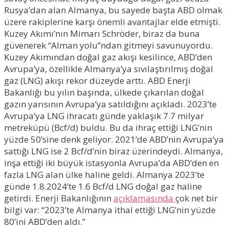
Rusya’dan alan Almanya, bu sayede başta ABD olmak
üzere rakiplerine karşı önemli avantajlar elde etmişti.
Kuzey Akımı’nın Mimarı Schröder, biraz da buna
güvenerek “Alman yolu”ndan gitmeyi savunuyordu.
Kuzey Akımından doğal gaz akışı kesilince, ABD’den
Avrupa’ya, özellikle Almanya’ya sıvılaştırılmış doğal
gaz (LNG) akışı rekor düzeyde arttı. ABD Enerji
Bakanlığı bu yılın başında, ülkede çıkarılan doğal
gazın yarısının Avrupa’ya satıldığını açıkladı. 2023’te
Avrupa’ya LNG ihracatı günde yaklaşık 7.7 milyar
metreküpü (Bcf/d) buldu. Bu da ihraç ettiği LNG’nin
yüzde 50’sine denk geliyor. 2021’de ABD’nin Avrupa’ya
sattığı LNG ise 2 Bcf/d’nin biraz üzerindeydi. Almanya,
inşa ettiği iki büyük istasyonla Avrupa’da ABD’den en
fazla LNG alan ülke haline geldi. Almanya 2023’te
günde 1.8.2024’te 1.6 Bcf/d LNG doğal gaz haline
getirdi. Enerji Bakanlığının
açıklamasında
çok net bir
bilgi var: “2023’te Almanya ithal ettiği LNG’nin yüzde
80’ini ABD’den aldı.”