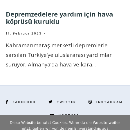
Depremzedelere yardım için hava
köprüsü kuruldu
17. Februar 2023
•
Kahramanmaraş merkezli depremlerle
sarsılan Türkiye’ye uluslararası yardımlar
sürüyor. Almanya’da hava ve kara
...
FACEBOOK
TWITTER
INSTAGRAM
YOUTUBE
Diese Website benutzt Cookies. Wenn du die Website weiter
nutzt, gehen wir von deinem Einverständnis aus.