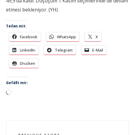
49,9’da kaldı. Düşüşüm 1 Kasım seçimlerinde de devam
etmesi bekleniyor. (YH)
Teilen mit:
Facebook
WhatsApp
X
LinkedIn
Telegram
E-Mail
Drucken
Gefällt mir:
Wird
geladen …
PREVIOUS STORY