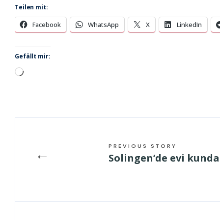
Teilen mit:
Facebook
WhatsApp
X
LinkedIn
Gefällt mir:
Wird
geladen …
PREVIOUS STORY
←
Solingen’de evi kunda