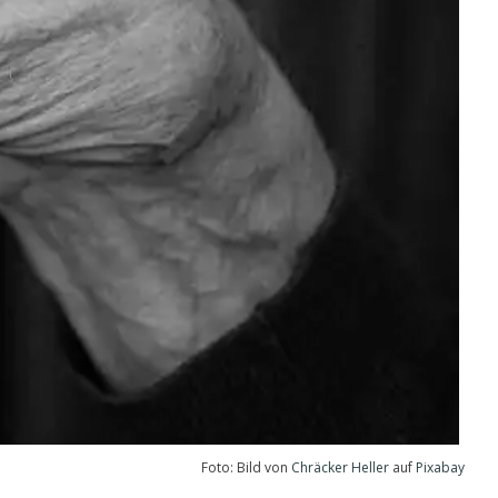
Foto: Bild von
Chräcker Heller
auf
Pixabay