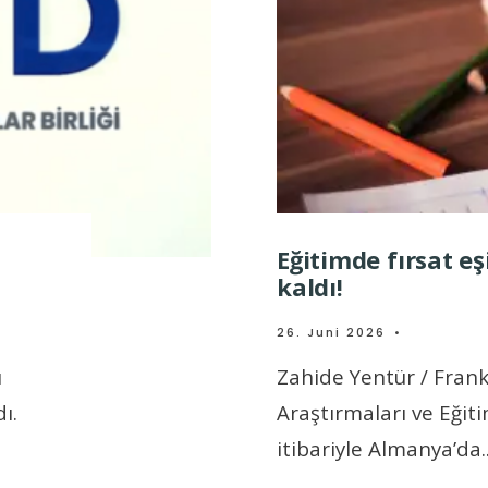
Eğitimde fırsat eş
kaldı!
26. Juni 2026
•
ı
Zahide Yentür / Frank
ı.
Araştırmaları ve Eğitim
itibariyle Almanya’da
.