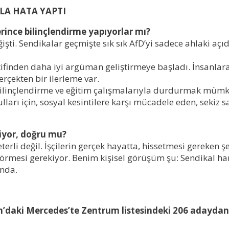
LA HATA YAPTI
rince bilinçlendirme yapıyorlar mı?
i. Sendikalar geçmişte sık sık AfD’yi sadece ahlaki açıda
ktifinden daha iyi argüman geliştirmeye başladı. İnsanlara
rçekten bir ilerleme var.
bilinçlendirme ve eğitim çalışmalarıyla durdurmak mümkün d
ulları için, sosyal kesintilere karşı mücadele eden, sekiz
iyor, doğru mu?
erli değil. İ
şçilerin
gerçek hayatta, hissetmesi gereken şey
örmesi gerekiyor
. Benim kişisel görüşüm şu: Sendikal har
nda.
m’daki Mercedes’te Zentrum listesinde
ki
206 aday
dan