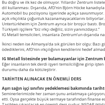
Bu doğru ve ilk kez de olmuyor. Yıllardır Zentrum liste
dil kullanması. Dışarıda, AfD’nin Björn Höcke kanadıyla 
Automobil bu pozisyonu işyerinde açıkça savunmuyor. 
açık ırkçılıkla çoğunluk kazanamayacaklarını biliyorlar.
Untertürkheim için Zentrum ayrıca bir broşür bastı. Br
Türkiyeli işçilere “biz ırkçı değiliz, sizin yanınızdayız
.
”
IG Metall temsilcileri, insanlara Zentrum’un dışarıda 
İkinci neden ise Almanya’da sık görülen bir olgu: Bazı gö
ödediklerini, AfD’nin ırkçılığının kendilerini hedef al
IG Metall listesinde yer bulamayanlar için Zentrum b
Eğer insanların tek derdi işyeri temsilciliğine girip
işten
durumu daha da kötüleştirir.
TARİHTEN ALINACAK EN ÖNEMLİ DERS
Aşırı sağın işçi sınıfını yedeklemesi bakımında t
ariht
Seminerlerimizde her zaman şunu anlatmaya çalışıyoruz: 
etti. Oysa gerçekte büyük sermaye tarafından finanse e
Tarihten çıkarılacak en önemli ders şudur: NSDAP iktid