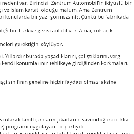
 nedeni var. Birincisi, Zentrum Automobil’in ikiyüzlü bir
 ırkçı ve İslam karşıtı olduğu malum. Ama Zentrum
bi konularda bir yazı görmezsiniz. Çünkü bu fabrikada
tığı bir Türkiye gezisi anlatı
lıyor
. Amaç çok açık:
eleri gerektiğini söylüyor.
 Yıllardır burada yaşadıklarını, çalıştıklarını, vergi
n kendi konumlarının tehlikeye girdiğinden korkmaları.
şçi sınıfının geneline hiçbir faydası olmaz; aksine
i olarak tanıttı,
onların
çıkarlarını savunduğunu iddia
vaş programı uygulayan bir partiydi.
ratları ve sendikacıları tutuklamak, sendika binalarını