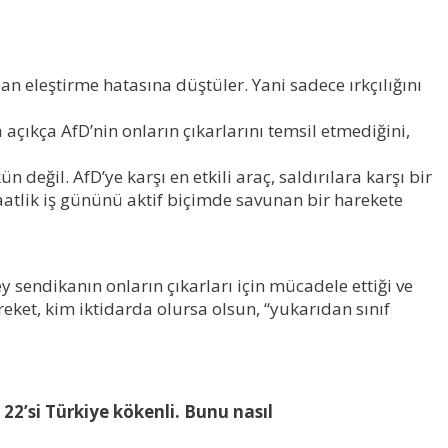
n eleştirme hatasına düştüler. Yani sadece ırkçılığını
 açıkça AfD’nin onların çıkarlarını temsil etmediğini,
eğil. AfD’ye karşı en etkili araç, saldırılara karşı bir
 saatlik iş gününü aktif biçimde savunan bir harekete
 sendikanın onların çıkarları için mücadele ettiği ve
eket, kim iktidarda olursa olsun, “yukarıdan sınıf
22’si Türkiye
köken
li. Bun
u nasıl