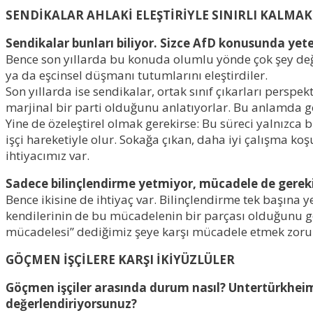
SENDİKALAR AHLAKİ ELEŞTİRİYLE SINIRLI KALMAK
Sendikalar bunları biliyor. Sizce AfD konusunda yete
Bence son yıllarda bu konuda olumlu yönde çok şey değişt
ya da eşcinsel düşmanı tutumlarını eleştirdiler.
Son yıllarda ise sendikalar, ortak sınıf çıkarları perspe
marjinal bir parti olduğunu anlatıyorlar. Bu anlamda ge
Yine de özeleştirel olmak gerekirse: Bu süreci yalnızca 
işçi hareketiyle olur. Sokağa çıkan, daha iyi çalışma koş
ihtiyacımız var.
S
adece bilinçlendirme yetmiyor, mücadele de gerek
Bence ikisine de ihtiyaç var. Bilinçlendirme tek başına yet
kendilerinin de bu mücadelenin bir parçası olduğu
nu g
mücadelesi” dediğim
iz
şeye karşı mücadele etmek zoru
GÖÇMEN İŞÇİLERE KARŞI İKİYÜZLÜLER
Göçmen işçiler arasında durum nasıl? Untertürkhei
değerlendiriyorsunuz?