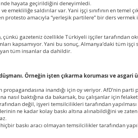
nde hayata geçirildiğini deneyimledi.
e emekliliğe saldırılar var. Yani işçi sınıfının en temel 
n protesto amacıyla “yerleşik partilere” bir ders vermek iç
, çünkü gazeteniz özellikle Türkiyeli işçiler tarafından 
ları kapsamıyor. Yani bu sonuç, Almanya’daki tüm işçi sını
an tüm insanlar da dahildir.
i düşmanı. Örneğin işten çıkarma koruması ve asgari 
n propagandasına inandığı için oy veriyor. AfD’nin parti
rına nasıl baktığına da bakarsak, bu çalışanlar için felak
rafından değil, işyeri temsilcilikleri tarafından yapılması
iklerinin ne kadar kolay baskı altına alınabildiğini ve zaten
az.
hiçbir baskı aracı olmayan temsilcilikler tarafından yapı