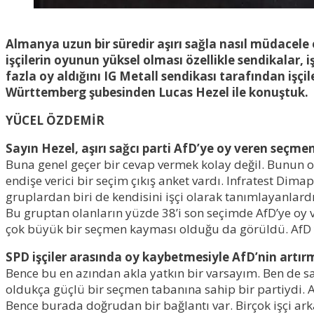
Almanya uzun bir süredir aşırı sağla nasıl müdacele ed
işçilerin oyunun yüksel olması özellikle sendikalar, 
fazla oy aldığını IG Metall sendikası tarafından iş
Württemberg şubesinden Lucas Hezel ile konuştuk.
YÜCEL ÖZDEMİR
Sayın Hezel, aşırı sağcı parti AfD’ye oy veren seçmen
Buna genel geçer bir cevap vermek kolay değil. Bunun
endişe verici bir seçim çıkış anket vardı. Infratest Dim
gruplardan biri de kendisini işçi olarak tanımlayanlardı
Bu gruptan olanların yüzde 38’i son seçimde AfD’ye oy v
çok büyük bir seçmen kayması olduğu da görüldü. AfD yü
SPD işçiler arasında oy kaybetmesiyle AfD’nin artırm
Bence bu en azından akla yatkın bir varsayım. Ben de sa
oldukça güçlü bir seçmen tabanına sahip bir partiydi. Af
Bence burada doğrudan bir bağlantı var. Birçok işçi arka