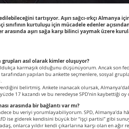
ilebileceğini tartışıyor. Aşırı sağcı-ırkçı Almanya içi
işçi sınıfının kurtuluşu için mücadele edenler açısında
çiler arasında aşırı sağa karşı bilinci yaymak üzere 
 grupları asıl olarak kimler oluşuyor?
 oldukça karmaşık olduğunu düşünüyorum. Ancak son fede
ap tarafından yapılan bu ankette seçmenlere, sosyal grupla
.
erdiğini belirtmiş. Ankete inanacak olursak, Almanya’daki
zde 17 kazandı ve bu neredeyse SPD’nin kaybettiği oy o
ası arasında bir bağlantı var mı?
dece bu veriyi yorumlayabiliyorum. SPD, Almanya’da hâlâ,
D ise giderek kendisini büyük bir “işçi partisi” gibi sunu
daş, onlarca yıldır kendi çıkarlarına karşı olan en ağır 