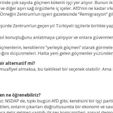
lerinde çok sayıda göçmen kökenli
işçi
yer alıyor
.
Bunun iki
ve diğer aşırı sağ örgütlerle iç içeler. AfD’nin ne kadar
Örneğin Zentrum’un işyeri gazetesinde “
R
emigrasyon” gi
oşürde Zentrum’un geçen yıl Türkiyeli
işçilerle
birlikte yap
nasıl konuştuğunu anlatmaya çalışıyor ve onlara güvenmem
çmenlerin, kendilerini “yerleşik göçmen” olarak görmeleri.
madığını düşünmeleri. Hatta yeni gelen göçmenler yüzünde
ir alternatif mi?
muafiyet almaksa, bu taktiksel bir seçenek olabilir. Ama i
en ne öğrenebiliriz?
NSDAP de, tıpkı bugün AfD gibi, kendisini bir işçi partis
dilen, onların çıkarları doğrultusunda bir ekonomi ve sa
ara gelir gelmez yaptığı
ilk
şey komünistleri, sosyal demok