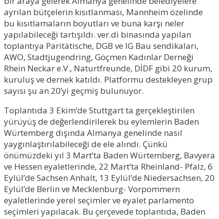
bir araya gelerek Almanya genelinde belediyelere
ayrılan bütçelerin kısıtlanması, Mannheim özelinde
bu kısıtlamaların boyutları ve buna karşı neler
yapılabileceği tartışıldı. ver.di binasında yapılan
toplantıya Paritätische, DGB ve IG Bau sendikaları,
AWO, Stadtjugendring, Göçmen Kadınlar Derneği
Rhein Neckar e.V., Naturtfreunde, DİDF gibi 20 kurum,
kuruluş ve dernek katıldı. Platformu destekleyen grup
sayısı şu an 20’yi geçmiş bulunuyor.
Toplantıda 3 Ekim’de Stuttgart ta gerçekleştirilen
yürüyüş de değerlendirilerek bu eylemlerin Baden
Würtemberg dışında Almanya genelinde nasıl
yaygınlaştırılabileceği de ele alındı. Çünkü
önümüzdeki yıl 3 Mart’ta Baden Würtemberg, Bavyera
ve Hessen eyaletlerinde, 22 Mart’ta Rheinland- Pfalz, 6
Eylül’de Sachsen Anhalt, 13 Eylül’de Niedersachsen, 20
Eylül’de Berlin ve Mecklenburg- Vorpommern
eyaletlerinde yerel seçimler ve eyalet parlamento
seçimleri yapılacak. Bu çerçevede toplantıda, Baden