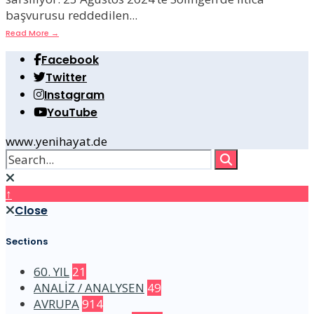
başvurusu reddedilen
...
Read More
→
Facebook
Twitter
Instagram
YouTube
www.yenihayat.de
↑
Close
Sections
60. YIL
21
ANALİZ / ANALYSEN
49
AVRUPA
914