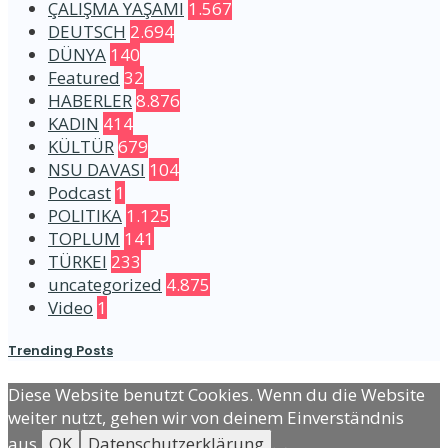
ÇALIŞMA YAŞAMI
1.567
DEUTSCH
2.694
DÜNYA
140
Featured
32
HABERLER
8.876
KADIN
414
KÜLTÜR
679
NSU DAVASI
104
Podcast
1
POLITIKA
1.125
TOPLUM
141
TÜRKEI
233
uncategorized
4.875
Video
1
Trending Posts
Diese Website benutzt Cookies. Wenn du die Website
weiter nutzt, gehen wir von deinem Einverständnis
aus.
OK
Datenschutzerklärung