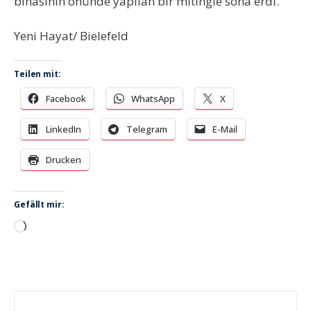
binasının önünde yapılan bir mitingle sona erdi.
Yeni Hayat/ Bielefeld
Teilen mit:
Facebook
WhatsApp
X
LinkedIn
Telegram
E-Mail
Drucken
Gefällt mir:
Wird
geladen …