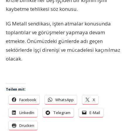
krizle birlikte her beş işçiden bir kişinin işini
kaybetme tehlikesi söz konusu.
IG Metall sendikası, işten atmalar konusunda
topla
n
tılar ve görüşmeler yapmaya devam
etmekte. Önümüzdeki günlerde adı geçen
sektörlerde işçi direnişi ve mücadelesi kaçınılmaz
olacak.
Teilen mit:
Facebook
WhatsApp
X
LinkedIn
Telegram
E-Mail
Drucken