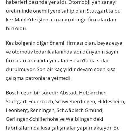
haberleri basında yer aldı.
Otomobil yan sanayi
üretiminde önemli yere sahip olan
Stuttgart’ta bu
kez
M
ahle’de
işten atmanın
olduğu firmalardan
biri oldu
.
Kez bölgenin diğer önemli firması olan, b
eyaz eşya
ve
otomotiv tedari
k
alanında adı dünya
nın sayılı
firmaları arasında yer alan
B
osch’ta da
sular
durulmuyor. Son bir kaç yıldır devam eden kısa
çalışma patronlara yetmedi.
Bosch uzun bir süredir Abstatt, Holzkirchen,
Stuttgart-Feuerbach, Schwieberdingen, Hildesheim,
Leonberg, Renningen, Schwäbisch Gmünd,
Gerlingen-Schillerhöhe
ve
Waiblingen’deki
fabrikalarında
kısa çalışmalar yapılmaktaydı. Bu