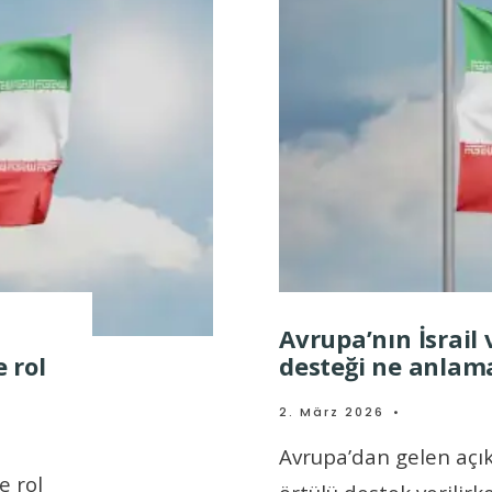
Avrupa’nın İsrail 
 rol
desteği ne anlama
2. März 2026
•
Avrupa’dan gelen açık
e rol