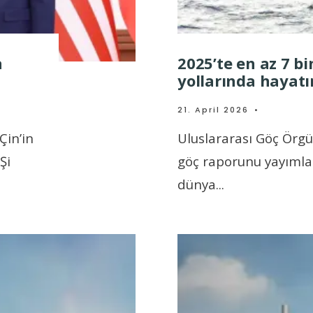
a
2025’te en az 7 b
yollarında hayatı
21. April 2026
•
Çin’in
Uluslararası Göç Örgüt
Şi
göç raporunu yayımlad
dünya
...