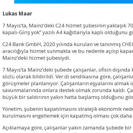
Lukas Maar
7 Mayıs’ta, Mainz’deki C24 hizmet şubesinin yaklaşık 70 ç
kapalı-Giriş yok” yazılı A4 kağıtlarıyla kaplı olduğunu g
C24 Bank GmbH, 2020 yılında kurulan ve tanınmış CHEC
aracılığıyla hizmet sunmakta ve bu nedenle açılıp kapa
Mainz’deki hizmet şubesiydi.
7 Mayıs’ta Mainz’deki şubede çalışanlar, ofisin dışınd
sözlü olarak bildirildi. Ver.di sendikasına göre, çalışa
görüşmeler planlanıyor. Çalışanların eşyalarını almak iç
savunmalarında onlara destek olmak zorunda kaldı. Çalış
büyük bir saldırının yakın hatta başlamış olduğunu göste
Yönetim, şubenin kapatılmasını stratejik ekonomik nedenl
kurulmasını engellemek için kapatmış olması çok daha o
Açıklamaya göre, çalışanlar yakın zamanda şubede bir iş