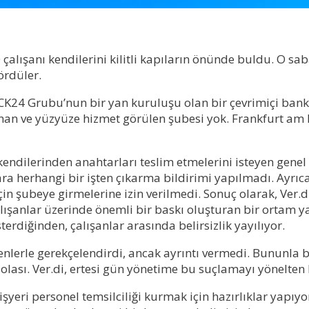
alışanı kendilerini kilitli kapıların önünde buldu. O saba
ördüler.
K24 Grubu’nun bir yan kuruluşu olan bir çevrimiçi bank
nan ve yüzyüze hizmet görülen şubesi yok. Frankfurt am M
a kendilerinden anahtarları teslim etmelerini isteyen ge
nlara herhangi bir işten çıkarma bildirimi yapılmadı. Ayr
in şubeye girmelerine izin verilmedi. Sonuç olarak, Ver.di
anlar üzerinde önemli bir baskı oluşturan bir ortam yarat
rdiğinden, çalışanlar arasında belirsizlik yayılıyor.
erle gerekçelendirdi, ancak ayrıntı vermedi. Bununla birl
lası. Ver.di, ertesi gün yönetime bu suçlamayı yönelten 
yeri personel temsilciliği kurmak için hazırlıklar yapıyo