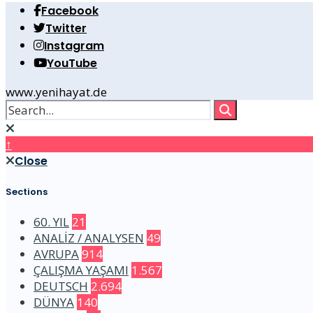
Facebook
Twitter
Instagram
YouTube
www.yenihayat.de
↑
Close
Sections
60. YIL
21
ANALİZ / ANALYSEN
49
AVRUPA
914
ÇALIŞMA YAŞAMI
1.567
DEUTSCH
2.694
DÜNYA
140