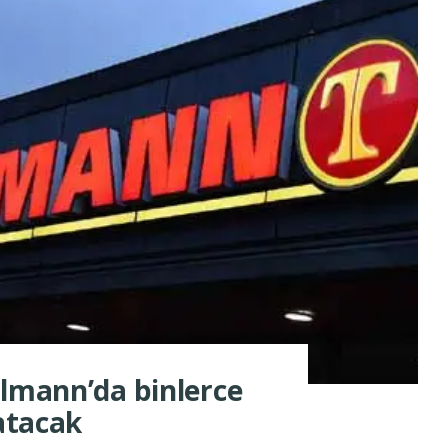
elmann’da binlerce
 atacak