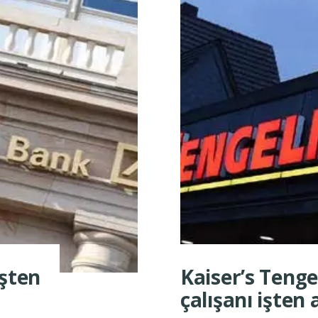
işten
Kaiser’s Teng
çalışanı işten