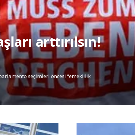
arı arttırılsın!
parlamento seçimleri öncesi “emeklilik