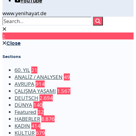
YouTube
www.yenihayat.de
↑
Close
Sections
60. YIL
21
ANALİZ / ANALYSEN
49
AVRUPA
914
ÇALIŞMA YAŞAMI
1.567
DEUTSCH
2.694
DÜNYA
140
Featured
32
HABERLER
8.876
KADIN
414
KÜLTÜR
679