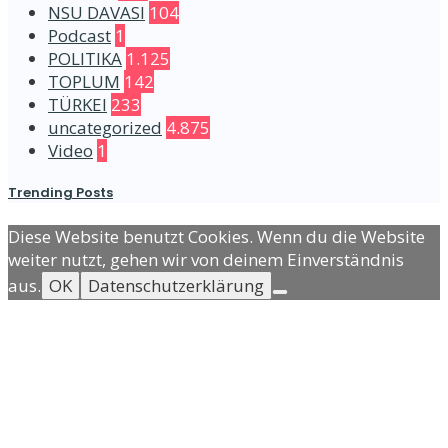
NSU DAVASI
104
Podcast
1
POLITIKA
1.125
TOPLUM
142
TÜRKEI
233
uncategorized
4.875
Video
1
Trending Posts
Diese Website benutzt Cookies. Wenn du die Website
weiter nutzt, gehen wir von deinem Einverständnis
aus.
OK
Datenschutzerklärung