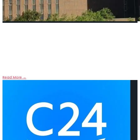
VW tekelinde yeni saldırılar
15. Mai 2026
•
Geçtiğimiz süreçte üretim kapasitesini iki milyon fazla
düşüren Volkswagen (VW) tekeli
...
Read More
→