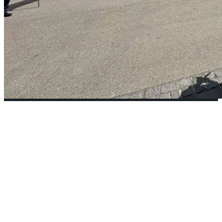
Avnet Logistics Poing tesisinde
grev başladı: İşçiler %96 “Evet”
dedi
4. Mai 2026
•
Levent Çokdeğerli/Münih Münih yakınlarındaki
Poing’de faaliyet gösteren yarı iletken ve
...