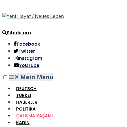
Sitede ara
Facebook
Twitter
Instagram
YouTube
✕
Main Menu
DEUTSCH
TÜRKEI
HABERLER
POLITIKA
ÇALIŞMA YAŞAMI
KADIN