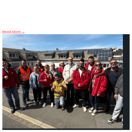
7. Mai 2026
•
Almanya’nın Poing kentindeki yarı iletken lojistik
şirketi Avnet Logistics’te üç gün
...
Read More
→