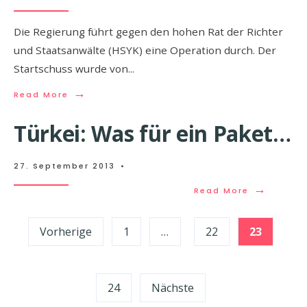
Die Regierung führt gegen den hohen Rat der Richter
und Staatsanwälte (HSYK) eine Operation durch. Der
Startschuss wurde von
...
→
Read More
Türkei: Was für ein Paket…
27. September 2013
•
→
Read More
Seitennummerierung
Vorherige
1
…
22
23
der
Beiträge
24
Nächste