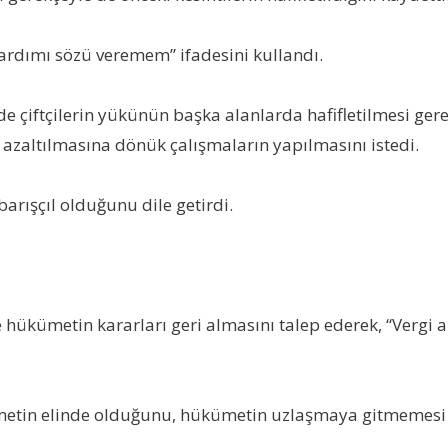
yardımı sözü veremem” ifadesini kullandı.
e çiftçilerin yükünün başka alanlarda hafifletilmesi gerek
ın azaltılmasına dönük çalışmaların yapılmasını istedi.
barışçıl olduğunu dile getirdi.
ükümetin kararları geri almasını talep ederek, “Vergi artış
ükümetin elinde olduğunu, hükümetin uzlaşmaya gitmemes