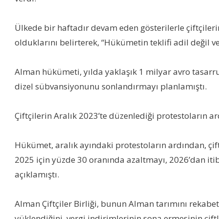
Ülkede bir haftadır devam eden gösterilerle çiftçil
olduklarını belirterek, “Hükümetin teklifi adil değil
Alman hükümeti, yılda yaklaşık 1 milyar avro tasarruf 
dizel sübvansiyonunu sonlandırmayı planlamıştı.
Çiftçilerin Aralık 2023’te düzenlediği protestoların ar
Hükümet, aralık ayındaki protestoların ardından, çift
2025 için yüzde 30 oranında azaltmayı, 2026’dan itib
açıklamıştı.
Alman Çiftçiler Birliği, bunun Alman tarımını rekabe
yüklendiğini, vergi indirimlerinin sona ermesinin çiftli