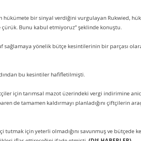
erin hükümete bir sinyal verdiğini vurgulayan Rukwied,
 ve çürük. Bunu kabul etmiyoruz” şeklinde konuştu.
sağlamaya yönelik bütçe kesintilerinin bir parçası olarak 
dından bu kesintiler hafifletilmişti.
çiler için tarımsal mazot üzerindeki vergi indirimine ani
aren de tamamen kaldırmayı planladığını çiftçilerin araç
tçi tutmak için yeterli olmadığını savunmuş ve bütçede ke
kleri iflas ettireceğini ifade etmişti.
(DIŞ HABERLER)