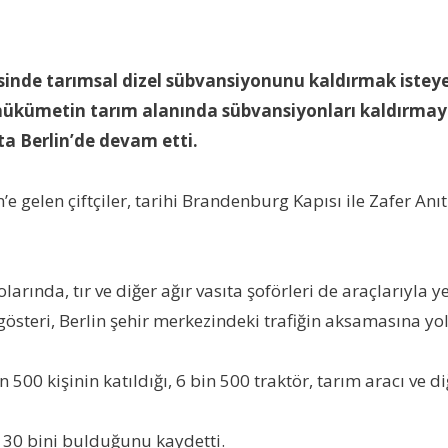
vesinde tarımsal dizel sübvansiyonunu kaldırmak iste
ükümetin tarım alanında sübvansiyonları kaldırmayı p
ta Berlin’de devam etti.
n’e gelen çiftçiler, tarihi Brandenburg Kapısı ile Zafer A
olarında, tır ve diğer ağır vasıta şoförleri de araçlarıyla 
steri, Berlin şehir merkezindeki trafiğin aksamasına yol 
500 kişinin katıldığı, 6 bin 500 traktör, tarım aracı ve di
ın 30 bini bulduğunu kaydetti.