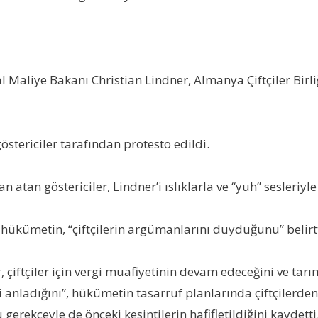
aliye Bakanı Christian Lindner, Almanya Çiftçiler Birli
stericiler tarafından protesto edildi.
atan göstericiler, Lindner’i ıslıklarla ve “yuh” sesleriyle 
 hükümetin, “çiftçilerin argümanlarını duyduğunu” belirtt
, çiftçiler için vergi muafiyetinin devam edeceğini ve ta
ni anladığını”, hükümetin tasarruf planlarında çiftçilerde
gerekçeyle de önceki kesintilerin hafifletildiğini kaydetti