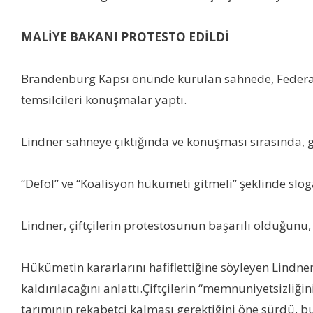
MALİYE BAKANI PROTESTO EDİLDİ
Brandenburg Kapsı önünde kurulan sahnede, Federal M
temsilcileri konuşmalar yaptı.
Lindner sahneye çıktığında ve konuşması sırasında, gö
“Defol” ve “Koalisyon hükümeti gitmeli” şeklinde slogan 
Lindner, çiftçilerin protestosunun başarılı olduğunu,
Hükümetin kararlarını hafiflettiğine söyleyen Lindner
kaldırılacağını anlattı.Çiftçilerin “memnuniyetsizliği
tarımının rekabetçi kalması gerektiğini öne sürdü, bu 