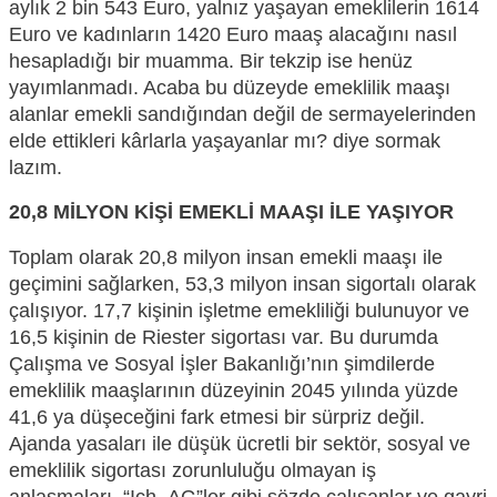
aylık 2 bin 543 Euro, yalnız yaşayan emeklilerin 1614
Euro ve kadınların 1420 Euro maaş alacağını nasıl
hesapladığı bir muamma.
Bir tekzip ise
henüz
yayımlanmadı. Acaba bu düzeyde emeklilik maaşı
alanlar emekli sandığından değil de s
ermayelerinden
elde ettikleri kârlarla
yaşayanlar
mı? diye sormak
lazım.
20,8 MİLYON KİŞİ EMEKLİ MAAŞI İLE YAŞIYOR
Toplam olarak 20,8 milyon insan emekli maaşı ile
geçimini sağlarken, 53,3 milyon insan sigortalı olarak
çalışıyor. 17,7 kişinin işletme emekliliği bulunuyor ve
16,5 kişinin de
R
iester sigortası var. Bu durumda
Ç
alışma ve Sosyal İşler Bakanlığı’nın şimdilerde
emeklilik maaşlarının düzeyinin 2045 yılında yüzde
41,6 ya düşeceğini fark etmesi bir
sürpriz
değil.
Aja
nda yasaları ile düşük ücretli
bir sektör,
sosyal ve
emeklilik sigortası zorunluluğu olmayan iş