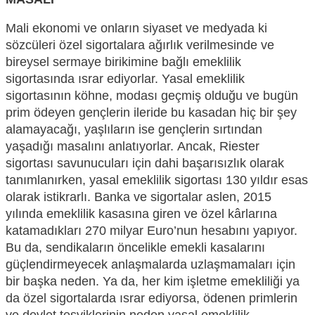
Mali ekonomi ve onların siyaset ve medyada ki
sözcüleri özel sigortalara ağırlık verilmesinde ve
bireysel
sermaye birikimine bağlı emeklilik
sigortasında ısrar ediyorlar. Yasal emeklilik
sigortasının köhne, modası geçmiş olduğu ve bugün
prim ödeyen gençlerin ileride bu kasadan hiç bir şey
alamayacağı, yaşlıların
ise gençlerin s
ırtından
yaşadığı masalını anlatıyorlar.
Ancak, Riester
sigortası savunucuları
için dahi
başarısızlık olarak
tanımlanırken, yasal emeklilik sigortası 130 yıldır esas
olarak istikrarlı
. Banka ve sigortalar aslen
, 2015
yılında emeklilik kasasına giren
ve özel kâ
rlarına
katamadıkları 270 milyar Euro
’
nun hesabını yapıyor.
Bu
da
, sendikaların öncelikle emekli kasalarını
güçlendirmeyecek anlaşmalarda uzlaşmamaları için
bir başka neden.
Ya da,
her kim işletme emekliliği
ya
da özel sigortalarda ısrar ediyorsa, ödenen primlerin