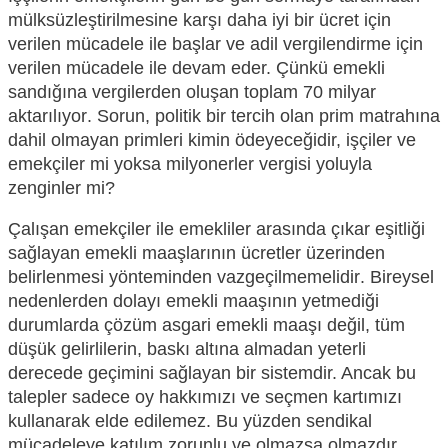
mülksüzleştirilmesine karşı daha iyi bir ücret için
verilen mücadele ile başlar
ve adil vergile
ndirme için
verilen mücadele ile devam eder. Çünkü emekli
sandığına vergilerden oluşan toplam
70 milyar
aktarılıyor
.
Sorun, politik bir tercih olan prim matrahına
dahil olmayan primleri kimin ödeyeceğidir, işçiler ve
emekçiler mi yoksa milyonerler vergisi yoluyla
zenginler mi?
Çalışan emekçiler ile emekliler arasında çıkar eşitliği
sağlayan emekli maaşlarının ücretler üzerinden
belirlenmesi
yönteminden vazgeçilmemelidir
. Bireysel
nedenlerden dolayı emekli maaşının
yetmediği
durumlarda
çözüm asgari eme
kli maaşı değil, tüm
düşük gelirlileri
n,
baskı altına al
madan yeterli
dere
cede geçimini sağlayan bir sistemdir.
Ancak bu
talepler
sadece oy hakkımızı ve seçmen kartımızı
kullan
arak elde edilemez. Bu yüzden sendikal
mücadeleye katılım zorunlu ve olmazsa olmazdır.