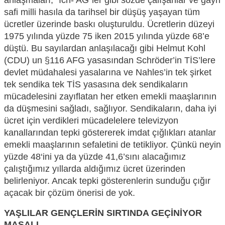
anlaşmaları,
“Ich- AG”
ler gibi sözde çalışanlar ve gayri
safi milli hasıla da tarihsel bir düşüş yaşayan tüm
ücretler üzerinde baskı oluşturuldu
.
Ücretlerin düzeyi
1975 yılında yüzde 75 iken 2015 yılında yüzde 68’e
düştü. Bu sayılardan anlaşılacağı gibi
Helmut Kohl
(CDU) un
§116 AFG yasasından Schröder
’
in TİS
’
lere
devlet müdahalesi yasalarına ve Nahles’in tek şirket
tek sendika tek TİS yasasına dek
sendikaların
mücadelesini
zayıflatan her etken emekli maaşlarının
da düşmesini sağladı, sağlıyor. Sendikaların
, daha iyi
ücret için verdikleri mücadelelere t
elevizyon
kanallarından tepki gö
sterere
k imdat çığlıkları atanlar
emekli maaşlarının sefaletin
i de tetikliyor. Çünkü neyin
yüzde 48‘ini ya da yüzde 41,6’
sını alacağımız
çalıştığımız yıllarda aldığımız ücret üzerinden
belirleniyor. Ancak tepki gösterenlerin sunduğu çığır
açacak bir çözüm önerisi de yok.
YAŞLILAR GENÇLERİN SIRTINDA GEÇİNİYOR
MASALI