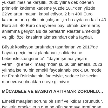
yükseltilmesine karşılık, 2030 yılına dek öden
en
primlerin kademe kademe yüzde 18,7’den yüzde
22’ye
arttırılmasını kabul ediyor.
2 bin 400 Euro
ka
zanan orta gelirli bir çalışan için bu ayda en fazla 40
Euro artı 40
Euro da
işveren payı olmak üzere artış
anlamına geliyor. Bu da paraların
Riester
Emekliliği
vs. gibi özel kasalara
akmasından daha faydalı
.
B
üyük koalisyon tarafından tasarl
anan ve 2017’de
hayata geçirilmesi planlanan
„solidarische
Lebensleistungsrente“-
“
dayanışmacı yaşam
verimliliği emekli maaşı
”n
dan ş
u 66 bin emekli, 2023
y
ılında ise 40 bin emekli faydalanabilecek. Bu model
de Frank Bsirkske’nin ifadesiyle,
sadece bir seçim
manevrası olmaktan öteye gitmiyor.
MÜCADELE VE BASKIYI ARTIRMAK ZORUNLU…
Emekli maaşları sorunu bir sınıf ve iktidar sorunudur.
İşçilerin emekçilerin gün be gün sermaye tarafından