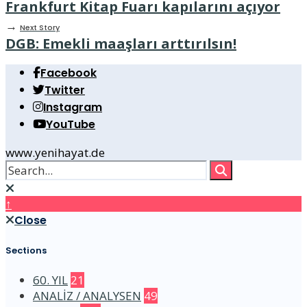
Frankfurt Kitap Fuarı kapılarını açıyor
→
Next Story
DGB: Emekli maaşları arttırılsın!
Facebook
Twitter
Instagram
YouTube
www.yenihayat.de
↑
Close
Sections
60. YIL
21
ANALİZ / ANALYSEN
49