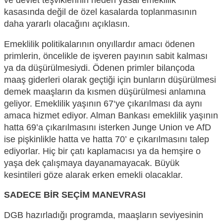
ve devlet teşviklerinin
neden yasal emeklilik
kasasında değil de özel kasalarda toplanmasının
daha yarar
lı olacağını açıklasın
.
Emeklilik politikalarının onyıllardır
amacı ödenen
primlerin, öncelikle de işveren payının sabit kalması
y
a da
düşürülmesiydi. Ödenen primler bilançoda
maaş giderleri olarak geçtiği için bunların düşürülmesi
demek maaşların da kısmen düşürülmesi anlamına
geliyor. Emeklilik yaşının 67
‘
ye çıkarılması da aynı
amaca hizmet ediyor. Alman Bankası emeklilik yaşının
hatta 69
’
a çıkarılmasını
isterken
Junge Union ve AfD
ise pişkinlikle
hatta ve hatta 70’
e çıkarılmasını talep
ediyorlar. Hiç bir çatı kaplamacısı ya da hemşire o
yaşa dek çalışma
ya dayanamayacak. Büyük
kesintileri göze alarak erken emekli olacaklar.
SADECE BİR SEÇİM MANEVRASI
DGB haz
ırladığı programda, maaşların seviyesinin