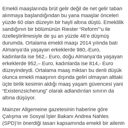
Emekli maaşlarında brüt gelir değil de net gelir taban
alınmaya başlandığından bu yana maaşlar
önceleri
yüzde 6
0 olan düzeyin bir hayli altına düştü. Em
eklilik
sandığının
bir bölümünün Riester “Reform”‘u ile
özelleştirilmesiyle de şu an yüzde
48’
e düşmüş
durumda. Ortalama emekli maaşı 2014 yılında batı
Almanya
’
da yaşayan erkeklerde 980,-Euro,
kadınlarda ise 562,- Euro, doğu Almanya’da yaşayan
erkeklerde 952,
–
Euro, kadınlarda ise 814,-
Euro
düzeyindeydi. Ortalama
maaş
miktar
ı
bu
denli düşük
olunca emekli maaşının dışında geliri olmayan altt
aki
üçte birlik kesimin
aldığı maaş yaşam
güvencesi yani
“Existenzsicherung”
olarak adlandırılan sınırın da
altına düşüyor.
Mainzer Al
lgemeine gazetesinin haberine göre
Ç
alışma ve Sosyal İşler Bakanı Andrea Nahles
(SPD)’in önerdiği tasarı kapsamında emekli bir ailenin