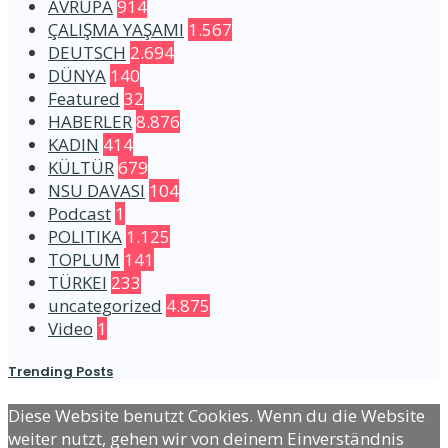
AVRUPA
914
ÇALIŞMA YAŞAMI
1.567
DEUTSCH
2.694
DÜNYA
140
Featured
32
HABERLER
8.876
KADIN
414
KÜLTÜR
679
NSU DAVASI
104
Podcast
1
POLITIKA
1.125
TOPLUM
141
TÜRKEI
233
uncategorized
4.875
Video
1
Trending Posts
Diese Website benutzt Cookies. Wenn du die Website
weiter nutzt, gehen wir von deinem Einverständnis