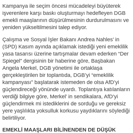
Kampanya ile seçim öncesi
mücadeleyi büyüterek
işverenlere karşı baskı oluşturmayı hedefleyen DGB
emekli maaşlarının düşürülmesinin
durdurul
masını ve
yeniden
yükseltilmesini talep ediyor.
Çalışma ve Sosyal İşler Bakanı A
ndrea Nahles’ in
(SPD)
Kasım ayında açıklamak istediği yeni emeklilik
yasa tasarısı üzerine tartışmalar devam ederken
“Der
Spiegel” dergisinin bir hab
erine göre, Baş
baka
n
Angela Merkel, DGB yönetimi ile ortaklaşa
gerçekleştirilen bir toplantıda,
DGB’yi “emeklilik
kampanyası
”
başlatarak istemeden de olsa AfD’yi
güçlendireceği yönünde uyardı. Toplantıya katılanların
verdiği bilgiye göre, Merkel
’ in sendikalara,
AfD’yi
güçlendirmek mi istediklerini de sorduğu ve gereksiz
yere yaşlılıkta yoksulluk korkusu yaydıklarını
söyledi
ği
belirtiliyor.
EMEKLİ MAAŞLARI BİLİNENDEN DE DÜŞÜK