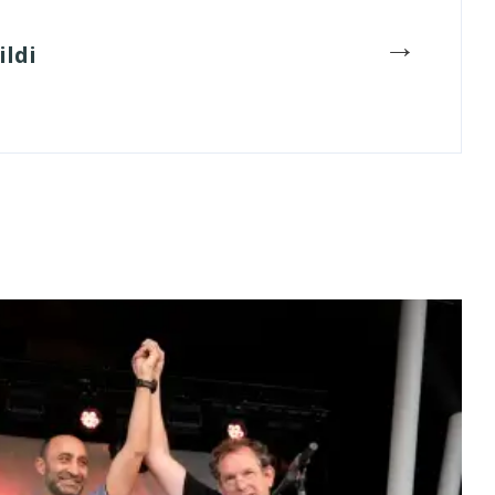
→
ildi