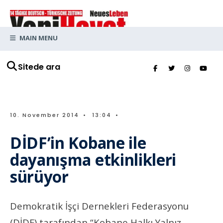
MAIN MENU
Sitede ara
10. November 2014
•
13:04
•
DİDF’in Kobane ile
dayanışma etkinlikleri
sürüyor
Demokratik İşçi Dernekleri Federasyonu
(DİDF) tarafından “Kobane Halkı Yalnız