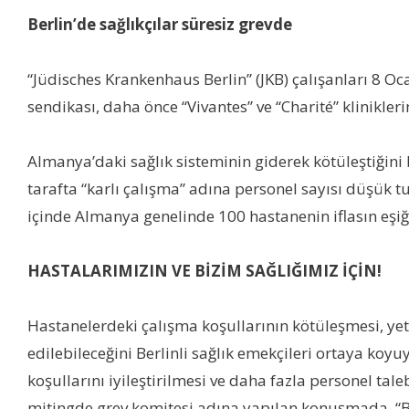
Berlin’de sağlıkçılar süresiz grevde
“Jüdisches Krankenhaus Berlin” (JKB) çalışanları 8 Oc
sendikası, daha önce “Vivantes” ve “Charité” klinikle
Almanya’daki sağlık sisteminin giderek kötüleştiğini 
tarafta “karlı çalışma” adına personel sayısı düşük
içinde Almanya genelinde 100 hastanenin iflasın eşiği
HASTALARIMIZIN VE BİZİM SAĞLIĞIMIZ İÇİN!
Hastanelerdeki çalışma koşullarının kötüleşmesi, y
edilebileceğini Berlinli sağlık emekçileri ortaya koy
koşullarını iyileştirilmesi ve daha fazla personel t
mitingde grev komitesi adına yapılan konuşmada, “Bü