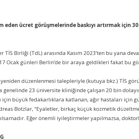
eden ücret görüşmelerinde baskıyı artırmak için 30 
r TİS Birliği (TdL) arasında Kasım 2023’ten bu yana dev
17 Ocak günleri Berlin’de bir araya geldikleri fakat bu g
 yeniden düzenlenmesi talepleriyle (kutuya bkz.) TİS gör
nya genelinde 23 üniversite kliniğinde çalışan 20 bin do
için büyük fedakarlıklara katlanan, ağır hastaları için g
dreas Botzlar, “Eyaletler, birkaç küçük kozmetik düzelt
ılsamadır. Eğer önemli iyileştirmeler yapılmazsa, doktor
NG