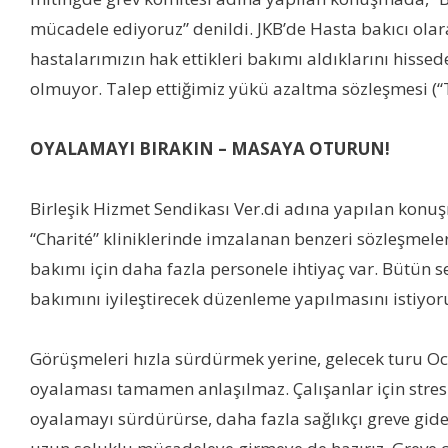
mücadele ediyoruz” denildi. JKB’de Hasta bakıcı ola
hastalarımızın hak ettikleri bakımı aldıklarını hiss
olmuyor. Talep ettiğimiz yükü azaltma sözleşmesi (“T
OYALAMAYI BIRAKIN – MASAYA OTURUN!
Birleşik Hizmet Sendikası Ver.di adına yapılan konu
“Charité” kliniklerinde imzalanan benzeri sözleşmelere
bakımı için daha fazla personele ihtiyaç var. Bütün s
bakımını iyileştirecek düzenleme yapılmasını istiyo
Görüşmeleri hızla sürdürmek yerine, gelecek turu Oc
oyalaması tamamen anlaşılmaz. Çalışanlar için stresl
oyalamayı sürdürürse, daha fazla sağlıkçı greve gid