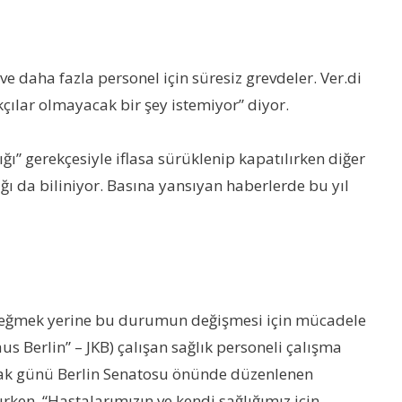
e daha fazla personel için süresiz grevdeler. Ver.di
kçılar olmayacak bir şey istemiyor” diyor.
ğı” gerekçesiyle iflasa sürüklenip kapatılırken diğer
ı da biliniyor. Basına yansıyan haberlerde bu yıl
un eğmek yerine bu durumun değişmesi için mücadele
us Berlin” – JKB) çalışan sağlık personeli çalışma
 Ocak günü Berlin Senatosu önünde düzenlenen
ken, “Hastalarımızın ve kendi sağlığımız için