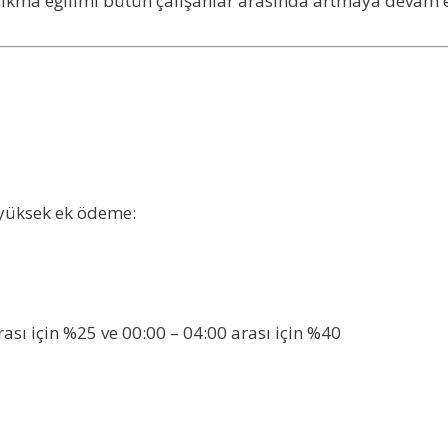
ıkma eğilimi bütün çalışanlar arasında artmaya devam e
a yüksek ek ödeme:
rası için %25 ve 00:00 – 04:00 arası için %40