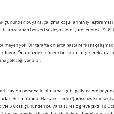
ak gününden buyana, çalışma koşullarının iyileştirilmesi v
rinde imzalanan benzeri sözleşmelere işaret ederek, “Sağlı
bilmeyen yok. Bir tarafta onlarca hastane “karlı çalışmadı
 tutuluyor. Önümüzdeki dönem bu sorunlar giderek artacağ
ne geleceği yer aldı.
eterli sayıda personelin olmaması gibi gelişmelere boy
uyorlar. Berlin Yahudi Hastanesi’nde (“Jüdisches Krankenha
alebiyle 8 Ocak gününden bu yana süresiz greve çıktı. 18
tün hastanede acil vakalar için önlem alındığı duyurulur