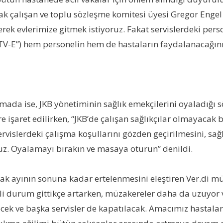
rak çalışan ve toplu sözleşme komitesi üyesi Gregor Eng
ederek evlerimize gitmek istiyoruz. Fakat servislerdeki p
V-E”) hem personelin hem de hastaların faydalanacağını b
şmada ise, JKB yönetiminin sağlık emekçilerini oyaladığı
 işaret edilirken, “JKB’de çalışan sağlıkçılar olmayacak b
ervislerdeki çalışma koşullarını gözden geçirilmesini, sağ
ruz. Oyalamayı bırakın ve masaya oturun” denildi.
ak ayının sonuna kadar ertelenmesini eleştiren Ver.di 
i durum gittikçe artarken, müzakereler daha da uzuyor ve
ecek ve başka servisler de kapatılacak. Amacımız hastala