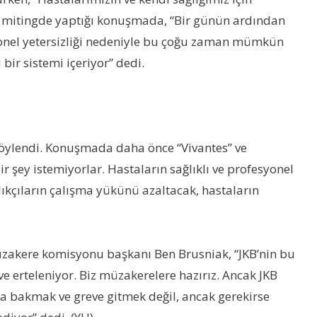
el mitingde yaptığı konuşmada, “Bir günün ardından
ersonel yetersizliği nedeniyle bu çoğu zaman mümkün
ir sistemi içeriyor” dedi.
 söylendi. Konuşmada daha önce “Vivantes” ve
ir şey istemiyorlar. Hastaların sağlıklı ve profesyonel
lıkçıların çalışma yükünü azaltacak, hastaların
müzakere komisyonu başkanı Ben Brusniak, “JKB’nin bu
 erteleniyor. Biz müzakerelere hazırız. Ancak JKB
ra bakmak ve greve gitmek değil, ancak gerekirse