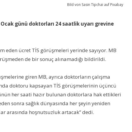
Bild von Sasin Tipchai auf Pixabay
Ocak günü doktorları 24 saatlik uyarı grevine
am eden ücret TİS görüşmeleri yerinde sayıyor. MB
örüşmeden de bir sonuç alınamadığı bildirildi.
üşmelerine giren MB, ayrıca doktorların çalışma
layında doktoru kapsayan TİS görüşmelerinin üçüncü
ünün her saati hazır bulunan doktorlara hak ettikleri
meden sonra sağlık dünyasında her şeyin yeniden
lar arasında hoşnutsuzluk artacak” dedi.