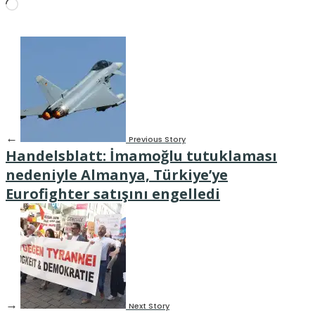
Wird
geladen …
←
Previous Story
Handelsblatt: İmamoğlu tutuklaması
nedeniyle Almanya, Türkiye’ye
Eurofighter satışını engelledi
→
Next Story