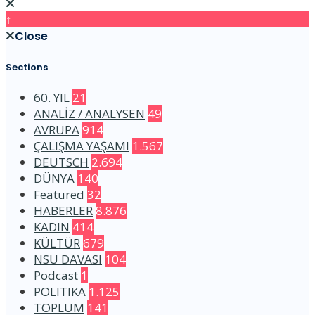
↑
Close
Sections
60. YIL
21
ANALİZ / ANALYSEN
49
AVRUPA
914
ÇALIŞMA YAŞAMI
1.567
DEUTSCH
2.694
DÜNYA
140
Featured
32
HABERLER
8.876
KADIN
414
KÜLTÜR
679
NSU DAVASI
104
Podcast
1
POLITIKA
1.125
TOPLUM
141