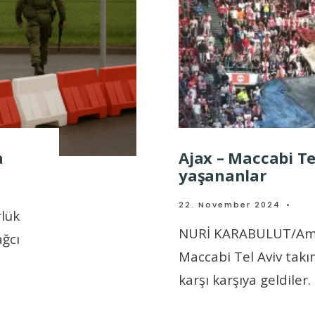
a
Ajax – Maccabi Te
yaşananlar
22. November 2024
•
rlük
NURİ KARABULUT/Ams
ağcı
Maccabi Tel Aviv takı
karşı karşıya geldiler