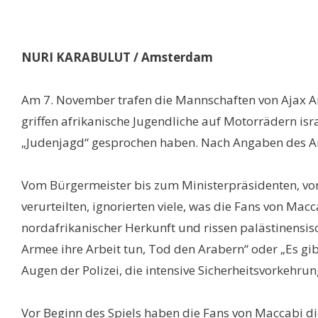
NURI KARABULUT / Amsterdam
Am 7. November trafen die Mannschaften von Ajax Am
griffen afrikanische Jugendliche auf Motorrädern isr
„Judenjagd“ gesprochen haben. Nach Angaben des Am
Vom Bürgermeister bis zum Ministerpräsidenten, von 
verurteilten, ignorierten viele, was die Fans von Mac
nordafrikanischer Herkunft und rissen palästinensis
Armee ihre Arbeit tun, Tod den Arabern“ oder „Es gibt
Augen der Polizei, die intensive Sicherheitsvorkehrunge
Vor Beginn des Spiels haben die Fans von Maccabi d