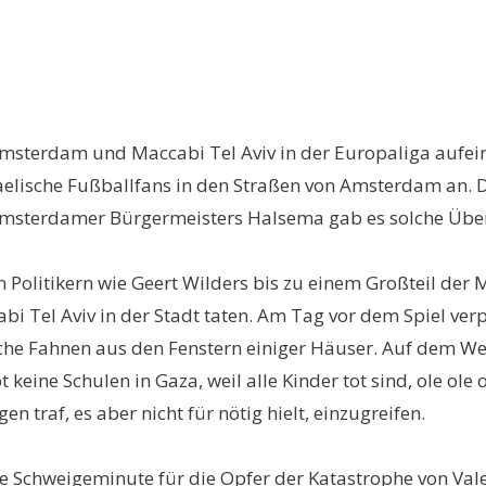
sterdam und Maccabi Tel Aviv in der Europaliga aufein
aelische Fußballfans in den Straßen von Amsterdam an. Di
sterdamer Bürgermeisters Halsema gab es solche Übergr
Politikern wie Geert Wilders bis zu einem Großteil der M
cabi Tel Aviv in der Stadt taten. Am Tag vor dem Spiel ve
che Fahnen aus den Fenstern einiger Häuser. Auf dem Weg 
 keine Schulen in Gaza, weil alle Kinder tot sind, ole ole
n traf, es aber nicht für nötig hielt, einzugreifen.
ie Schweigeminute für die Opfer der Katastrophe von Va