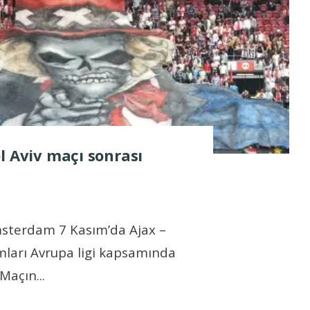
l Aviv maçı sonrası
terdam 7 Kasım’da Ajax –
mları Avrupa ligi kapsamında
. Maçın
...