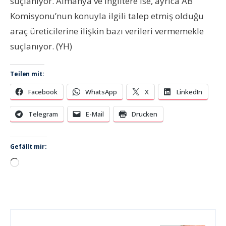
suçlanıyor. Almanya ve İngiltere ise, ayrıca AB
Komisyonu’nun konuyla ilgili talep etmiş olduğu
araç üreticilerine ilişkin bazı verileri vermemekle
suçlanıyor. (YH)
Teilen mit:
Facebook
WhatsApp
X
LinkedIn
Telegram
E-Mail
Drucken
Gefällt mir:
Wird
geladen …