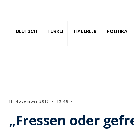
Sitede ara
DEUTSCH
TÜRKEI
HABERLER
POLITIKA
11. November 2013
•
13:48
•
„Fressen oder gef