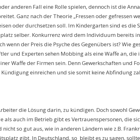
der anderen Fall eine Rolle spielen, dennoch ist die Anna
breitet. Ganz nach der Theorie „Fressen oder gefressen 
isen oder durchsetzen soll. Im Kindergarten sind es die S
splatz selber. Konkurrenz wird dem Individuum bereits in
uch wenn der Preis die Psyche des Gegenübers ist? Wie ge
aftler und Experten sehen Mobbing als eine Waffe an, die
 einer Waffe der Firmen sein. Denn Gewerkschaften und F
hre Kündigung einreichen und sie somit keine Abfindung z
eiter die Lösung darin, zu kündigen. Doch sowohl Gewe
ule als auch im Betrieb gibt es Vertrauenspersonen, die
nd nicht so gut aus, wie in anderen Ländern wie z.B. Fran
latz gibt. In Deutschland, so bleibt es zu sagen, soll