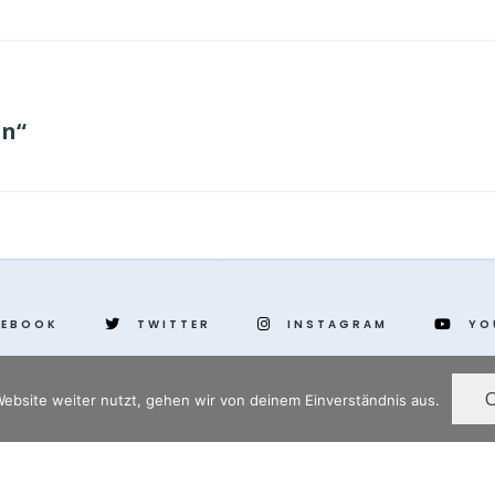
en“
CEBOOK
TWITTER
INSTAGRAM
YO
ebsite weiter nutzt, gehen wir von deinem Einverständnis aus.
www.yenihayat.de